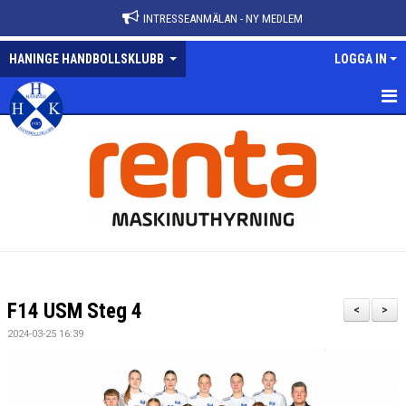
INTRESSEANMÄLAN - NY MEDLEM
HANINGE HANDBOLLSKLUBB
LOGGA IN
HEM
NYHETER
VÅRA LAG
KALENDER
MATCHER
F14 USM Steg 4
<
>
KONTAKT
2024-03-25 16:39
ANMÄLAN