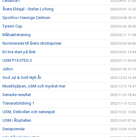
Ledarträff
2023-04-01 21:00
Årets Eldsjäl - Stefan Löfving
2023-03-31 15:25
Sportlov i Haninge Centrum
2023-03-08 18:15
Tyresö Cup
2023-02-26 20:00
Målvaktsträning
2023-02-11 17:38
Nominerade till årets idrottspriser
2023-02-03 09:06
En bra start på året
2023-02-01 19:44
USM P14 STEG 3
2023-01-17 09:54
Jullov
2023-01-05 15:10
God Jul & Gott Nytt År
2022-12-23 16:44
Musikhjälpen, USM och mycket mer
2022-12-15 19:37
Senaste resultat
2022-11-22 18:46
Tränarutbildning 1
2022-11-13 12:52
USM, Östbollen och seriespel
2022-10-21 13:06
USM i Åbyhallen
2022-10-07 07:56
Seriepremiär
2022-10-04 10:09