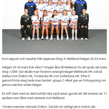
POLICYS & RIKTLINJER
STÖD HHK
DOKUMENT
LÄNKAR
Kort rapport och resultat från tjejernas Steg 4 i Mellerud helgen 23-24 mars.
Helgen 23-24 mars fick våra F14 tjejer åka till Mellerud för att spela sitt sista
steg i USM. Där skulle man förutom arrangörslaget Melleruds HK också
ställas mot Örebro SK, Torslanda HK och Sollentuna HK. Efter 3
genomförda steg hade man landat i grupp C vilket gav en förhoppning om
jämna matcher under helgen.
En tuff start med en del bortfall nära inpå resan gjorde att det endast var 11
spelare som åkte med västerut mot Mellerud.
I första matchen väntade Örebro. Det blir en väldigt jämn match där