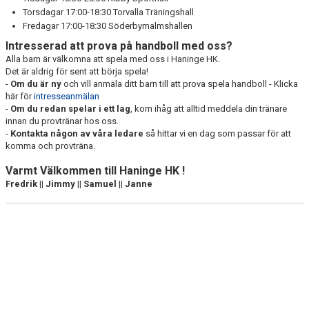
Torsdagar 17:00-18:30 Torvalla Träningshall
Fredagar 17:00-18:30 Söderbymalmshallen
Intresserad att prova på handboll med oss?
Alla barn är välkomna att spela med oss i Haninge HK.
Det är aldrig för sent att börja spela!
-
Om du är ny
och vill anmäla ditt barn till att prova spela handboll - Klicka
här för
intresseanmälan
-
Om du redan spelar i ett lag
, kom ihåg att alltid meddela din tränare
innan du provtränar hos oss.
-
Kontakta någon av våra ledare
så hittar vi en dag som passar för att
komma och provträna.
Varmt Välkommen till Haninge HK !
Fredrik || Jimmy || Samuel || Janne