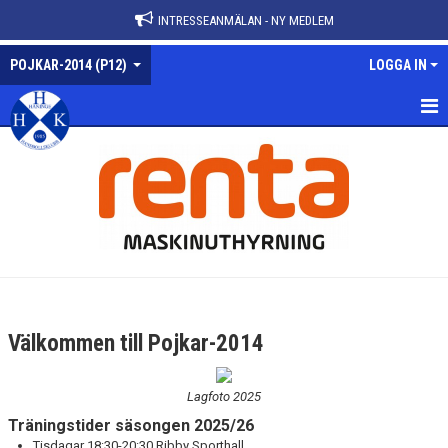
INTRESSEANMÄLAN - NY MEDLEM
POJKAR-2014 (P12)
LOGGA IN
POJKAR-2014
NYHETER
KALENDER
MATCHER
TRUPPEN
Välkommen till Pojkar-2014
BILDGALLERI
Lagfoto 2025
DOKUMENT
Träningstider säsongen 2025/26
Tisdagar 18:30-20:30 Ribby Sporthall
KONTAKT