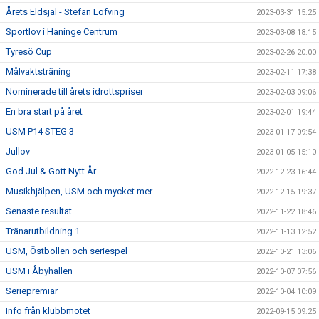
Årets Eldsjäl - Stefan Löfving
2023-03-31 15:25
Sportlov i Haninge Centrum
2023-03-08 18:15
Tyresö Cup
2023-02-26 20:00
Målvaktsträning
2023-02-11 17:38
Nominerade till årets idrottspriser
2023-02-03 09:06
En bra start på året
2023-02-01 19:44
USM P14 STEG 3
2023-01-17 09:54
Jullov
2023-01-05 15:10
God Jul & Gott Nytt År
2022-12-23 16:44
Musikhjälpen, USM och mycket mer
2022-12-15 19:37
Senaste resultat
2022-11-22 18:46
Tränarutbildning 1
2022-11-13 12:52
USM, Östbollen och seriespel
2022-10-21 13:06
USM i Åbyhallen
2022-10-07 07:56
Seriepremiär
2022-10-04 10:09
Info från klubbmötet
2022-09-15 09:25