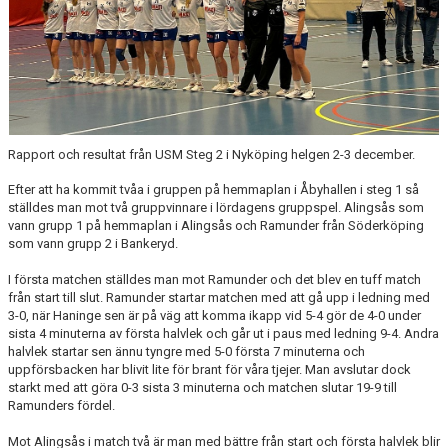
POLICYS & RIKTLINJER
STÖD HHK
DOKUMENT
LÄNKAR
Rapport och resultat från USM Steg 2 i Nyköping helgen 2-3 december.
Efter att ha kommit tvåa i gruppen på hemmaplan i Åbyhallen i steg 1 så
ställdes man mot två gruppvinnare i lördagens gruppspel. Alingsås som
vann grupp 1 på hemmaplan i Alingsås och Ramunder från Söderköping
som vann grupp 2 i Bankeryd.
I första matchen ställdes man mot Ramunder och det blev en tuff match
från start till slut. Ramunder startar matchen med att gå upp i ledning med
3-0, när Haninge sen är på väg att komma ikapp vid 5-4 gör de 4-0 under
sista 4 minuterna av första halvlek och går ut i paus med ledning 9-4. Andra
halvlek startar sen ännu tyngre med 5-0 första 7 minuterna och
uppförsbacken har blivit lite för brant för våra tjejer. Man avslutar dock
starkt med att göra 0-3 sista 3 minuterna och matchen slutar 19-9 till
Ramunders fördel.
Mot Alingsås i match två är man med bättre från start och första halvlek blir