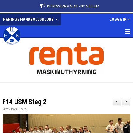
INTRESSEANMÄLAN - NY MEDLEM
HANINGE HANDBOLLSKLUBB
LOGGA IN
HEM
NYHETER
VÅRA LAG
KALENDER
MATCHER
F14 USM Steg 2
<
>
KONTAKT
2023-12-04 12:28
ANMÄLAN