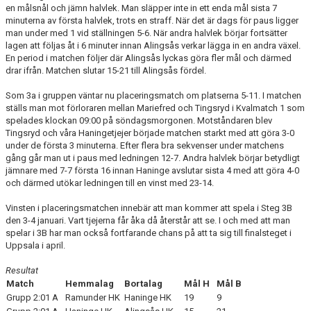
en målsnål och jämn halvlek. Man släpper inte in ett enda mål sista 7
minuterna av första halvlek, trots en straff. När det är dags för paus ligger
man under med 1 vid ställningen 5-6. När andra halvlek börjar fortsätter
lagen att följas åt i 6 minuter innan Alingsås verkar lägga in en andra växel.
En period i matchen följer där Alingsås lyckas göra fler mål och därmed
drar ifrån. Matchen slutar 15-21 till Alingsås fördel.
Som 3a i gruppen väntar nu placeringsmatch om platserna 5-11. I matchen
ställs man mot förloraren mellan Mariefred och Tingsryd i Kvalmatch 1 som
spelades klockan 09:00 på söndagsmorgonen. Motståndaren blev
Tingsryd och våra Haningetjejer började matchen starkt med att göra 3-0
under de första 3 minuterna. Efter flera bra sekvenser under matchens
gång går man ut i paus med ledningen 12-7. Andra halvlek börjar betydligt
jämnare med 7-7 första 16 innan Haninge avslutar sista 4 med att göra 4-0
och därmed utökar ledningen till en vinst med 23-14.
Vinsten i placeringsmatchen innebär att man kommer att spela i Steg 3B
den 3-4 januari. Vart tjejerna får åka då återstår att se. I och med att man
spelar i 3B har man också fortfarande chans på att ta sig till finalsteget i
Uppsala i april.
Resultat
Match
Hemmalag
Bortalag
Mål H
Mål B
Grupp 2:01 A
Ramunder HK
Haninge HK
19
9