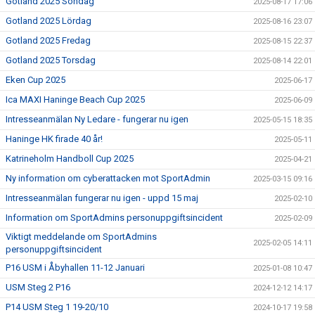
Gotland 2025 Söndag
2025-08-17 17:06
Gotland 2025 Lördag
2025-08-16 23:07
Gotland 2025 Fredag
2025-08-15 22:37
Gotland 2025 Torsdag
2025-08-14 22:01
Eken Cup 2025
2025-06-17
Ica MAXI Haninge Beach Cup 2025
2025-06-09
Intresseanmälan Ny Ledare - fungerar nu igen
2025-05-15 18:35
Haninge HK firade 40 år!
2025-05-11
Katrineholm Handboll Cup 2025
2025-04-21
Ny information om cyberattacken mot SportAdmin
2025-03-15 09:16
Intresseanmälan fungerar nu igen - uppd 15 maj
2025-02-10
Information om SportAdmins personuppgiftsincident
2025-02-09
Viktigt meddelande om SportAdmins
2025-02-05 14:11
personuppgiftsincident
P16 USM i Åbyhallen 11-12 Januari
2025-01-08 10:47
USM Steg 2 P16
2024-12-12 14:17
P14 USM Steg 1 19-20/10
2024-10-17 19:58