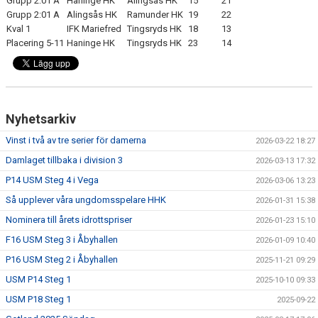
Grupp 2:01 A
Haninge HK
Alingsås HK
15
21
Grupp 2:01 A
Alingsås HK
Ramunder HK
19
22
Kval 1
IFK Mariefred
Tingsryds HK
18
13
Placering 5-11
Haninge HK
Tingsryds HK
23
14
Nyhetsarkiv
Vinst i två av tre serier för damerna
2026-03-22 18:27
Damlaget tillbaka i division 3
2026-03-13 17:32
P14 USM Steg 4 i Vega
2026-03-06 13:23
Så upplever våra ungdomsspelare HHK
2026-01-31 15:38
Nominera till årets idrottspriser
2026-01-23 15:10
F16 USM Steg 3 i Åbyhallen
2026-01-09 10:40
P16 USM Steg 2 i Åbyhallen
2025-11-21 09:29
USM P14 Steg 1
2025-10-10 09:33
USM P18 Steg 1
2025-09-22