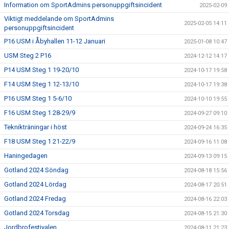
Information om SportAdmins personuppgiftsincident
2025-02-09
Viktigt meddelande om SportAdmins
2025-02-05 14:11
personuppgiftsincident
P16 USM i Åbyhallen 11-12 Januari
2025-01-08 10:47
USM Steg 2 P16
2024-12-12 14:17
P14 USM Steg 1 19-20/10
2024-10-17 19:58
F14 USM Steg 1 12-13/10
2024-10-17 19:38
P16 USM Steg 1 5-6/10
2024-10-10 19:55
F16 USM Steg 1 28-29/9
2024-09-27 09:10
Teknikträningar i höst
2024-09-24 16:35
F18 USM Steg 1 21-22/9
2024-09-16 11:08
Haningedagen
2024-09-13 09:15
Gotland 2024 Söndag
2024-08-18 15:56
Gotland 2024 Lördag
2024-08-17 20:51
Gotland 2024 Fredag
2024-08-16 22:03
Gotland 2024 Torsdag
2024-08-15 21:30
Jordbrofestivalen
2024-08-11 21:23