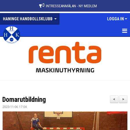
INTRESSEANMÄLAN - NY MEDLEM
HANINGE HANDBOLLSKLUBB
LOGGA IN
HEM
NYHETER
VÅRA LAG
KALENDER
MATCHER
Domarutbildning
<
>
KONTAKT
2023-11-06 17:04
ANMÄLAN