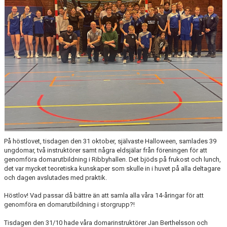
POLICYS & RIKTLINJER
STÖD HHK
DOKUMENT
LÄNKAR
På höstlovet, tisdagen den 31 oktober, självaste Halloween, samlades 39
ungdomar, två instruktörer samt några eldsjälar från föreningen för att
genomföra domarutbildning i Ribbyhallen. Det bjöds på frukost och lunch,
det var mycket teoretiska kunskaper som skulle in i huvet på alla deltagare
och dagen avslutades med praktik.
Höstlov! Vad passar då bättre än att samla alla våra 14-åringar för att
genomföra en domarutbildning i storgrupp?!
Tisdagen den 31/10 hade våra domarinstruktörer Jan Berthelsson och