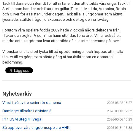
Tack till Janne och Berndt för att ni tar er tiden att utbilda våra unga. Tack till
Stefan som handlar och fixar och grillar. Tack till Matilda, Veronica, Robin
och Oliver för assisten under dagen. Tack till alla ungdomar som aktivt
lyssnade, ställde frågor, diskuterade och deltog denna lovdag.
Förutom våra spelare födda 2009 hade vi också några deltagare från
flickor och pojkar A som inte hann utbildas förra året. Vi har också ett
mindre antal ungdomar kvar att utbilda då alla inte är hemma på lovet.
Vi önskar er alla stort lycka till på uppdömningen och hoppas att ni alla
tänker till en gång extra nästa gång ni har åsikter om en domares
bedömning.
Nyhetsarkiv
Vinst i två av tre serier för damerna
2026-03-22 18:27
Damlaget tillbaka i division 3
2026-03-13 17:32
P14 USM Steg 4 i Vega
2026-03-06 13:23
Så upplever våra ungdomsspelare HHK
2026-01-31 15:38