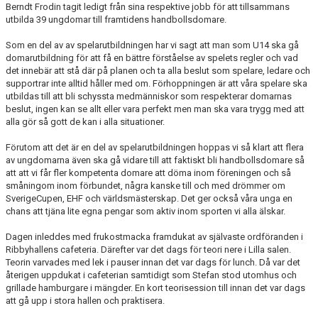
Berndt Frodin tagit ledigt från sina respektive jobb för att tillsammans
utbilda 39 ungdomar till framtidens handbollsdomare.
Som en del av av spelarutbildningen har vi sagt att man som U14 ska gå
domarutbildning för att få en bättre förståelse av spelets regler och vad
det innebär att stå där på planen och ta alla beslut som spelare, ledare och
supportrar inte alltid håller med om. Förhoppningen är att våra spelare ska
utbildas till att bli schyssta medmänniskor som respekterar domarnas
beslut, ingen kan se allt eller vara perfekt men man ska vara trygg med att
alla gör så gott de kan i alla situationer.
Förutom att det är en del av spelarutbildningen hoppas vi så klart att flera
av ungdomarna även ska gå vidare till att faktiskt bli handbollsdomare så
att att vi får fler kompetenta domare att döma inom föreningen och så
småningom inom förbundet, några kanske till och med drömmer om
SverigeCupen, EHF och världsmästerskap. Det ger också våra unga en
chans att tjäna lite egna pengar som aktiv inom sporten vi alla älskar.
Dagen inleddes med frukostmacka framdukat av självaste ordföranden i
Ribbyhallens cafeteria. Därefter var det dags för teori nere i Lilla salen.
Teorin varvades med lek i pauser innan det var dags för lunch. Då var det
återigen uppdukat i cafeterian samtidigt som Stefan stod utomhus och
grillade hamburgare i mängder. En kort teorisession till innan det var dags
att gå upp i stora hallen och praktisera.