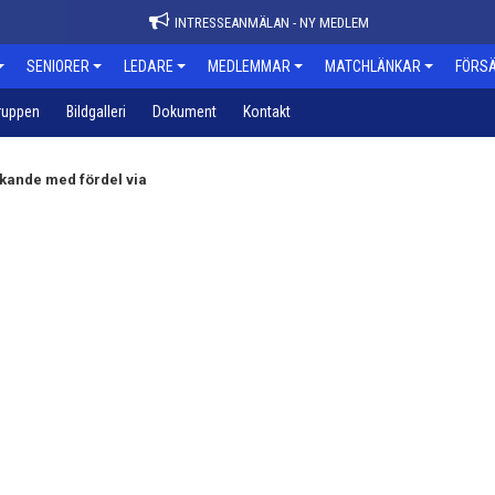
INTRESSEANMÄLAN - NY MEDLEM
SENIORER
LEDARE
MEDLEMMAR
MATCHLÄNKAR
FÖRSÄ
ruppen
Bildgalleri
Dokument
Kontakt
skande med fördel via