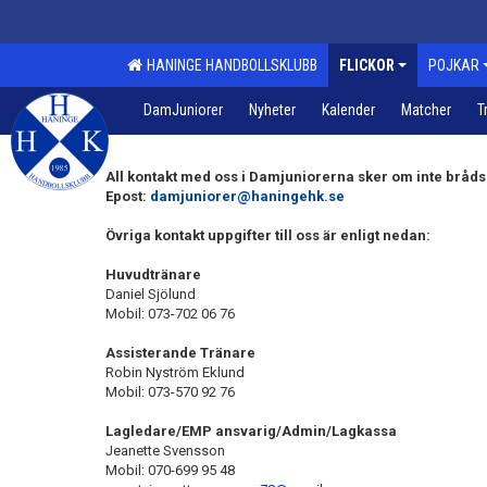
HANINGE HANDBOLLSKLUBB
FLICKOR
POJKAR
DamJuniorer
Nyheter
Kalender
Matcher
T
All kontakt med oss i Damjuniorerna sker om inte bråd
Epost:
damjuniorer@haningehk.se
Övriga kontakt uppgifter till oss är enligt nedan:
Huvudtränare
Daniel Sjölund
Mobil: 073-702 06 76
Assisterande Tränare
Robin Nyström Eklund
Mobil: 073-570 92 76
Lagledare/EMP ansvarig/Admin/Lagkassa
Jeanette Svensson
Mobil: 070-699 95 48