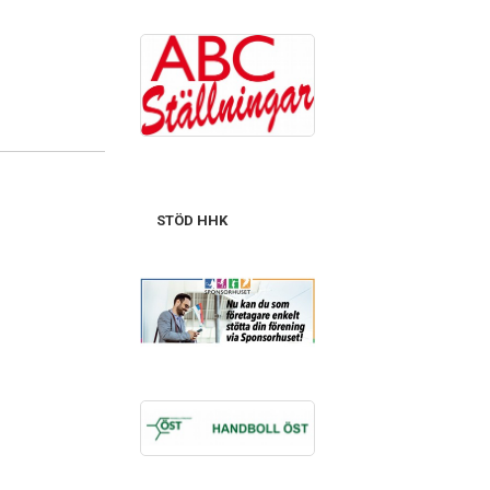
STÖD HHK