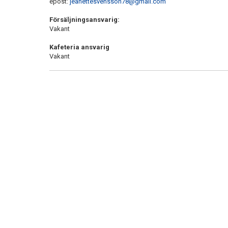
epost:
j
eanettesvensson78@gmail.com
Försäljningsansvarig:
Vakant
Kafeteria ansvarig
Vakant