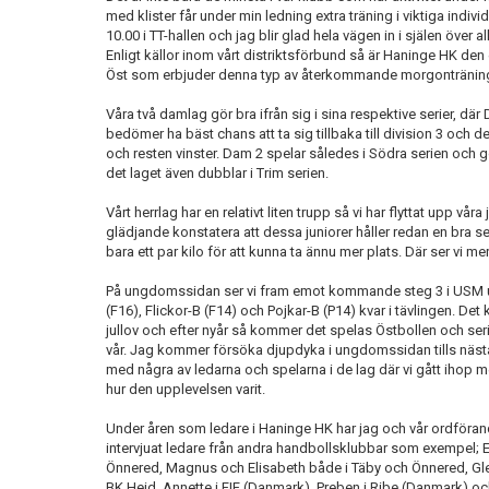
med klister får under min ledning extra träning i viktiga indi
10.00 i TT-hallen och jag blir glad hela vägen in i själen öve
Enligt källor inom vårt distriktsförbund så är Haninge HK den 
Öst som erbjuder denna typ av återkommande morgonträning p
Våra två damlag gör bra ifrån sig i sina respektive serier, där
bedömer ha bäst chans att ta sig tillbaka till division 3 och d
och resten vinster. Dam 2 spelar således i Södra serien och gö
det laget även dubblar i Trim serien.
Vårt herrlag har en relativt liten trupp så vi har flyttat upp våra 
glädjande konstatera att dessa juniorer håller redan en bra 
bara ett par kilo för att kunna ta ännu mer plats. Där ser vi m
På ungdomssidan ser vi fram emot kommande steg 3 i USM und
(F16), Flickor-B (F14) och Pojkar-B (P14) kvar i tävlingen. Det
jullov och efter nyår så kommer det spelas Östbollen och seri
vår. Jag kommer försöka djupdyka i ungdomssidan tills nästa 
med några av ledarna och spelarna i de lag där vi gått ihop m
hur den upplevelsen varit.
Under åren som ledare i Haninge HK har jag och vår ordförande
intervjuat ledare från andra handbollsklubbar som exempel; E
Önnered, Magnus och Elisabeth både i Täby och Önnered, Gle
BK Heid, Annette i FIF (Danmark), Preben i Ribe (Danmark) och 