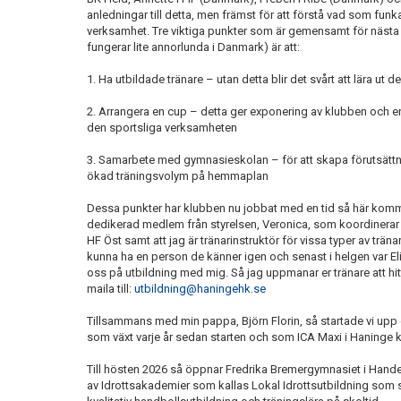
anledningar till detta, men främst för att förstå vad som funk
verksamhet. Tre viktiga punkter som är gemensamt för nästa 
fungerar lite annorlunda i Danmark) är att:
1. Ha utbildade tränare – utan detta blir det svårt att lära ut
2. Arrangera en cup – detta ger exponering av klubben och en k
den sportsliga verksamheten
3. Samarbete med gymnasieskolan – för att skapa förutsättn
ökad träningsvolym på hemmaplan
Dessa punkter har klubben nu jobbat med en tid så här komm
dedikerad medlem från styrelsen, Veronica, som koordinerar 
HF Öst samt att jag är tränarinstruktör för vissa typer av träna
kunna ha en person de känner igen och senast i helgen var Elin
oss på utbildning med mig. Så jag uppmanar er tränare att hit
maila till:
utbildning@haningehk.se
Tillsammans med min pappa, Björn Florin, så startade vi upp
som växt varje år sedan starten och som ICA Maxi i Haninge kö
Till hösten 2026 så öppnar Fredrika Bremergymnasiet i Handen
av Idrottsakademier som kallas Lokal Idrottsutbildning som 