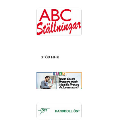
STÖD HHK