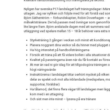
kvalitativ handbollsutbildning och träningslära på skoltid.
Nyligen har svenska P17-landslaget haft träningsdagar i Märs
uttagen. Jag var nyfiken och följde med för att förstå vad
Björn Sätherström – förbundskapten, Robin Doverhagen – a
målvaktstränare. De två passen med övningar som genomför
lite längre fram. Björn avslutade dagen med att summera vad
utläggning vad spelare mellan 15 – 18 år behöver vara extra
Styrketräning 2 gånger i veckan och minst ett konditions
Planera noggrant dina veckor så du hinner med plugget 
Ha hög intensitet på handbollsträningarna
Försök att träna på att få vidare bollen i alla situationer d
Kvalitet på passningarna även när du får kontakt av förs
Ät mer än vad ni gör idag för att tillgodogöra träninge
högt näringsvärde
Instruktörerna i landslaget tittar oerhört mycket på vilken
delar av spelet och mot alla inblandade (medspelare, mot
supportrar, föräldrar)
Ha tålamod, det finns flera vägar till landslagen men lägg
kom med i en uttagning
Och sist men inte minst – lyssna på era tränare