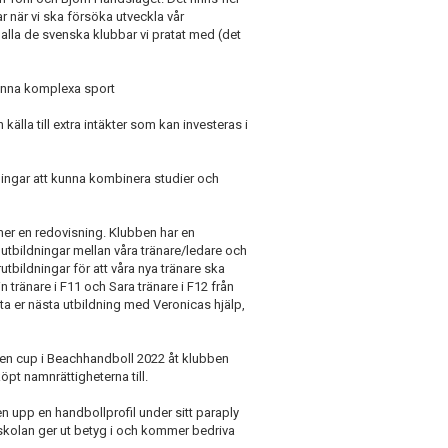
ar när vi ska försöka utveckla vår
alla de svenska klubbar vi pratat med (det
 denna komplexa sport
älla till extra intäkter som kan investeras i
ingar att kunna kombinera studier och
er en redovisning. Klubben har en
utbildningar mellan våra tränare/ledare och
rutbildningar för att våra nya tränare ska
 tränare i F11 och Sara tränare i F12 från
ta er nästa utbildning med Veronicas hjälp,
 en cup i Beachhandboll 2022 åt klubben
pt namnrättigheterna till.
 upp en handbollprofil under sitt paraply
skolan ger ut betyg i och kommer bedriva