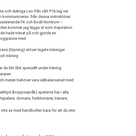
ta och duktiga Leo från vårt P16-lag var
 som kommuniceras
från dessa instruktörer;
ssisterande FK och Bodil Norrbom –
des kommer jag lägga ut som inspiration
 de hade tränat på och gjorde en
 noggranna med:
pass (löpning) utöver lagets träningar
och träning
är du blir låst speciellt under träning
vararen
n och maten behöver vara välbalanserad med
 attityd (kroppsspråk) spelarna har i alla
spelare, domare, funktionärer, tränare,
 inte av med handbollen bara för att du inte