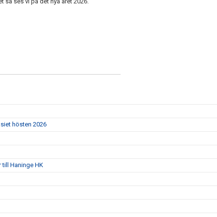
het så ses vi på det nya året 2026.
siet hösten 2026
 till Haninge HK