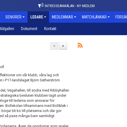
INTRESSEANMÄLAN - NY MEDLEM
SENIORER
LEDARE
MEDLEMMAR
MATCHLÄNKAR
FÖRSÄ
Bildgalleri
Dokument
Kontakt
<
>
oll
flektioner om vår klubb, våra lag och
n i P17-landslaget Björn Sätherström.
del, Vegahallen, till södra med Ribbyhallen
e strategiska besluten klubben tagit under
loge till ledarna som ansvarar för
en. Bollskolan tillsammans med Boll&lek i
 börjar bli kö till platserna och där gör
å med så pass många barn samtidigt.
er lördagarna. Även de ungdomar som spelar