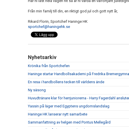
Har ni läst hela vägen hit så är ni värda en välförtjänt julledig
Från min familj till din, en riktigt god jul och gott nytt år,
Rikard Florin, Sportchef Haninge HK
sportchef@haningehk.se
Nyhetsarkiv
Krönika från Sportchefen
Haninge startar Handbollsakademi på Fredrika Bremergymna
En resa i handbollens tecken till världens ände
Ny säsong
Huvudtränare klar för herrjuniorerna - Harry Fagerdahl ansluter
Yassin på läger med Egyptens ungdomslandslag
Haninge HK lanserar nytt samarbete
Sammanfattning av helgen med Pontus Mellegård