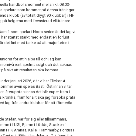
viduella handbollsmoment mellan kl. 08.00-
r alla spelare som kommer på dessa träningar.
enda klubb (av totalt drygt 90 klubbar) i HF
å helgerna med licensierad elittränare.
 Dam 1 som spelar i Norra serien är det lag vi
e har startat starkt med endast en förlust
r det fint med tanke på att majoriteten i
juniorer för att hjälpa till och jag kan
seniornivå rent spelmässigt och det saknas
er på sikt att resultaten ska komma.
er januari 2026, där vi har Flickor-A
 kommer även spelas Bäst i Öst innan vi tar
en återupptas innan det blir cuper fram i
krönika, framför allt ska jag försöka prata
ed lag från andra klubbar för att förmedla
 Stefan, var för sig eller tillsammans,
mme i LUGI, Bjarne i Lödde, Stocken i
nn i HK Aranäs, Kalle i Hammarby, Pontus i
Toni och Björn i landslaget. Det finns fler