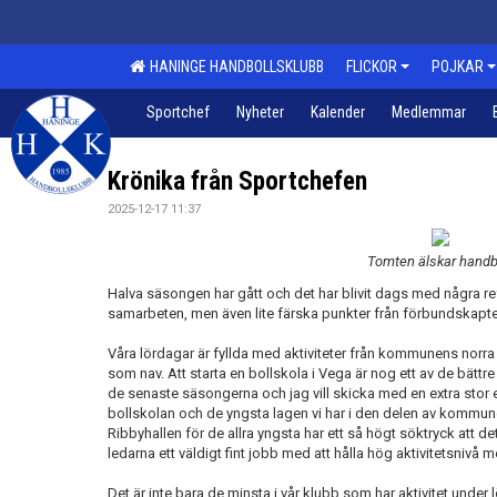
HANINGE HANDBOLLSKLUBB
FLICKOR
POJKAR
Sportchef
Nyheter
Kalender
Medlemmar
Krönika från Sportchefen
2025-12-17 11:37
Tomten älskar handb
Halva säsongen har gått och det har blivit dags med några re
samarbeten, men även lite färska punkter från förbundskapte
Våra lördagar är fyllda med aktiviteter från kommunens norra 
som nav. Att starta en bollskola i Vega är nog ett av de bättr
de senaste säsongerna och jag vill skicka med en extra stor e
bollskolan och de yngsta lagen vi har i den delen av kommun
Ribbyhallen för de allra yngsta har ett så högt söktryck att det
ledarna ett väldigt fint jobb med att hålla hög aktivitetsniv
Det är inte bara de minsta i vår klubb som har aktivitet und