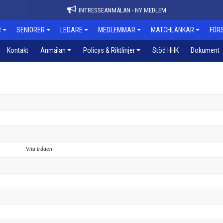
INTRESSEANMÄLAN - NY MEDLEM
R
SENIORER
LEDARE
MEDLEMMAR
MATCHLÄNKAR
FÖR
Kontakt
Anmälan
Policys & Riktlinjer
Stöd HHK
Dokument
Vita tråden