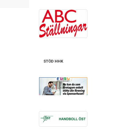
STÖD HHK