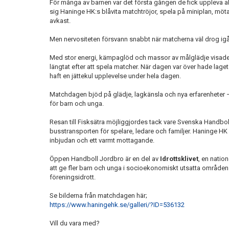
För många av barnen var det första gången de fick uppleva allt
sig Haninge HK:s blåvita matchtröjor, spela på miniplan, mö
avkast.
Men nervositeten försvann snabbt när matcherna väl drog ig
Med stor energi, kämpaglöd och massor av målglädje visade 
längtat efter att spela matcher. När dagen var över hade lag
haft en jättekul upplevelse under hela dagen.
Matchdagen bjöd på glädje, lagkänsla och nya erfarenheter – 
för barn och unga.
Resan till Fisksätra möjliggjordes tack vare Svenska Handb
busstransporten för spelare, ledare och familjer. Haninge HK vil
inbjudan och ett varmt mottagande.
Öppen Handboll Jordbro är en del av
Idrottsklivet
, en nation
att ge fler barn och unga i socioekonomiskt utsatta områden m
föreningsidrott.
Se bilderna från matchdagen här;
https://www.haningehk.se/galleri/?ID=536132
Vill du vara med?