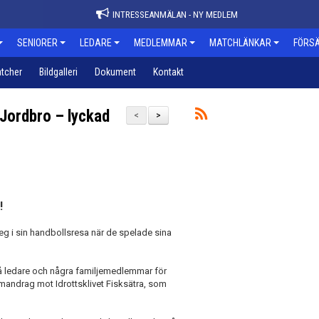
INTRESSEANMÄLAN - NY MEDLEM
SENIORER
LEDARE
MEDLEMMAR
MATCHLÄNKAR
FÖRSÄ
tcher
Bildgalleri
Dokument
Kontakt
Jordbro – lyckad
<
>
!
steg i sin handbollsresa när de spelade sina
vå ledare och några familjemedlemmar för
mmandrag mot Idrottsklivet Fisksätra, som