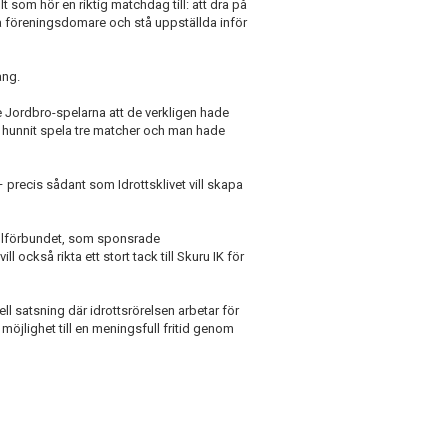
 som hör en riktig matchdag till: att dra på
ta föreningsdomare och stå uppställda inför
ång.
Jordbro-spelarna att de verkligen hade
et hunnit spela tre matcher och man hade
precis sådant som Idrottsklivet vill skapa
ollförbundet, som sponsrade
l också rikta ett stort tack till Skuru IK för
ell satsning där idrottsrörelsen arbetar för
öjlighet till en meningsfull fritid genom