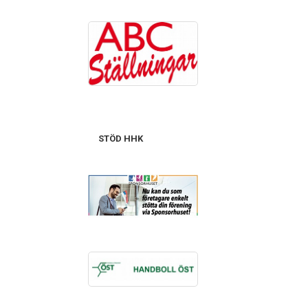
STÖD HHK