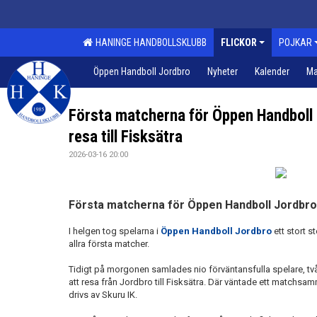
HANINGE HANDBOLLSKLUBB
FLICKOR
POJKAR
Öppen Handboll Jordbro
Nyheter
Kalender
Ma
Första matcherna för Öppen Handboll 
resa till Fisksätra
2026-03-16 20:00
Första matcherna för Öppen Handboll Jordbro
I helgen tog spelarna i
Öppen Handboll Jordbro
ett stort 
allra första matcher.
Tidigt på morgonen samlades nio förväntansfulla spelare, t
att resa från Jordbro till Fisksätra. Där väntade ett matchsa
drivs av Skuru IK.