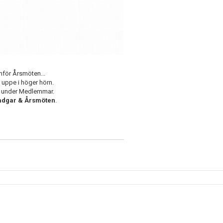
nför Årsmöten...
uppe i höger hörn.
n under Medlemmar.
adgar & Årsmöten
.