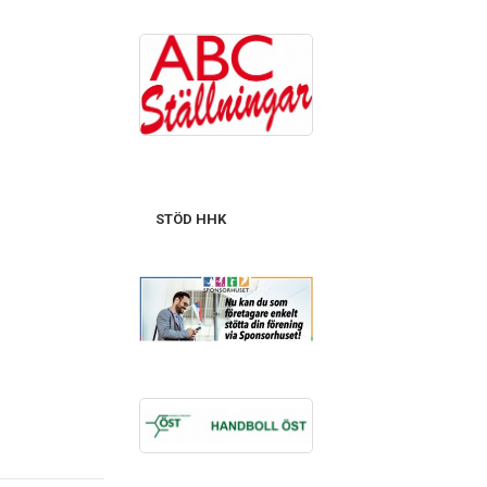
STÖD HHK