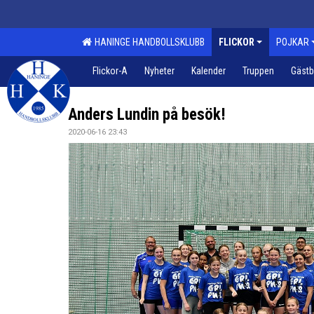
HANINGE HANDBOLLSKLUBB
FLICKOR
POJKAR
Flickor-A
Nyheter
Kalender
Truppen
Gäst
Anders Lundin på besök!
2020-06-16 23:43