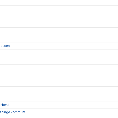
klassen!
å Hovet
 Haninge kommun!