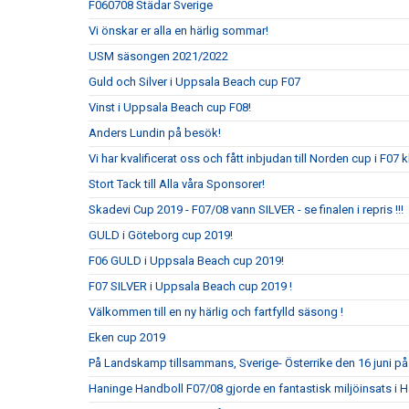
F060708 Städar Sverige
Vi önskar er alla en härlig sommar!
USM säsongen 2021/2022
Guld och Silver i Uppsala Beach cup F07
Vinst i Uppsala Beach cup F08!
Anders Lundin på besök!
Vi har kvalificerat oss och fått inbjudan till Norden cup i F07 
Stort Tack till Alla våra Sponsorer!
Skadevi Cup 2019 - F07/08 vann SILVER - se finalen i repris !!!
GULD i Göteborg cup 2019!
F06 GULD i Uppsala Beach cup 2019!
F07 SILVER i Uppsala Beach cup 2019 !
Välkommen till en ny härlig och fartfylld säsong !
Eken cup 2019
På Landskamp tillsammans, Sverige- Österrike den 16 juni p
Haninge Handboll F07/08 gjorde en fantastisk miljöinsats i