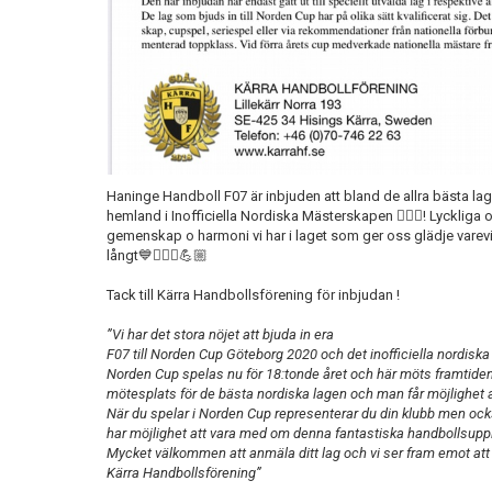
Haninge Handboll F07 är inbjuden att bland de allra bästa lage
hemland i Inofficiella Nordiska Mästerskapen 🤾🏼‍♀️! Lyckliga 
gemenskap o harmoni vi har i laget som ger oss glädje varev
långt💙🤾🏼‍♀️💪🏼
Tack till Kärra Handbollsförening för inbjudan !
”Vi har det stora nöjet att bjuda in era
F07 till Norden Cup Göteborg 2020 och det inofficiella nordisk
Norden Cup spelas nu för 18:tonde året och här möts framtiden
mötesplats för de bästa nordiska lagen och man får möjlighet 
När du spelar i Norden Cup representerar du din klubb men också
har möjlighet att vara med om denna fantastiska handbollsupp
Mycket välkommen att anmäla ditt lag och vi ser fram emot att 
Kärra Handbollsförening”