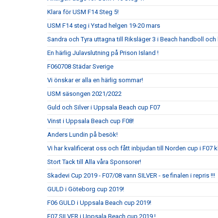
Klara för USM F14 Steg 5!
USM F14 steg i Ystad helgen 19-20 mars
Sandra och Tyra uttagna till Riksläger 3 i Beach handboll och 
En härlig Julavslutning på Prison Island !
F060708 Städar Sverige
Vi önskar er alla en härlig sommar!
USM säsongen 2021/2022
Guld och Silver i Uppsala Beach cup F07
Vinst i Uppsala Beach cup F08!
Anders Lundin på besök!
Vi har kvalificerat oss och fått inbjudan till Norden cup i F07 
Stort Tack till Alla våra Sponsorer!
Skadevi Cup 2019 - F07/08 vann SILVER - se finalen i repris !!!
GULD i Göteborg cup 2019!
F06 GULD i Uppsala Beach cup 2019!
F07 SILVER i Uppsala Beach cup 2019 !