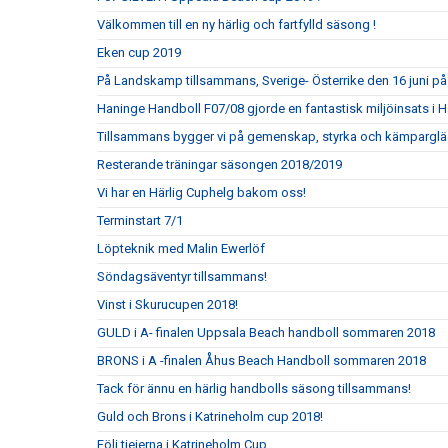
Välkommen till en ny härlig och fartfylld säsong !
Eken cup 2019
På Landskamp tillsammans, Sverige- Österrike den 16 juni p
Haninge Handboll F07/08 gjorde en fantastisk miljöinsats i
Tillsammans bygger vi på gemenskap, styrka och kämparglä
Resterande träningar säsongen 2018/2019
Vi har en Härlig Cuphelg bakom oss!
Terminstart 7/1
Löpteknik med Malin Ewerlöf
Söndagsäventyr tillsammans!
Vinst i Skurucupen 2018!
GULD i A- finalen Uppsala Beach handboll sommaren 2018
BRONS i A -finalen Åhus Beach Handboll sommaren 2018
Tack för ännu en härlig handbolls säsong tillsammans!
Guld och Brons i Katrineholm cup 2018!
Följ tjejerna i Katrineholm Cup