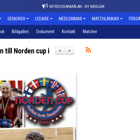
INTRESSEANMÄLAN - NY MEDLEM
SENIORER
LEDARE
MEDLEMMAR
MATCHLÄNKAR
FÖRSÄ
bok
Bildgalleri
Dokument
Kontakt
Matcher
n till Norden cup i
<
>