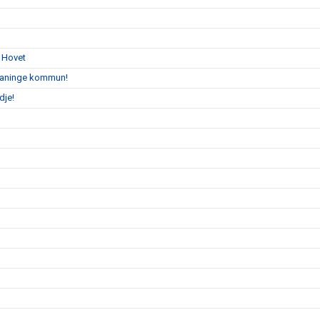
å Hovet
 Haninge kommun!
dje!