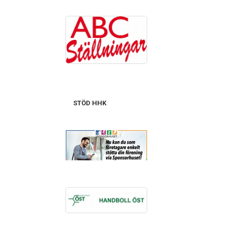
STÖD HHK