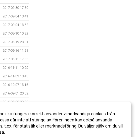
2017-09-30 17:50
2017-09-04 13:41
2017-09-04 13:32
2017-08-10 10:29
2017-06-19 23:01
2017-05-16 11:31
2017-05-11 17:53
2016-11-11 10:20
2016-11-09 13:45
2016-10-07 13:16
2016-09-01 20:32
2016-08-09 22:30
2016-06-30 22:31
an ska fungera korrekt använder vi nödvändiga cookies från
2015-11-09 17:38
ssa går inte att stänga av. Föreningen kan också använda
es, t.ex. för statistik eller marknadsföring. Du väljer själv om du vill
sa.