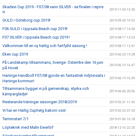
Skadevi Cup 2019 - F07/08 vann SILVER - se finalen i repris
2019-11-03 15:30
!!!
GULD i Göteborg cup 2019!
2019-09-20 10:55
F06 GULD i Uppsala Beach cup 2019!
2019-08-17 14:00
F07 SILVER i Uppsala Beach cup 2019 !
2019-08-17 13:53
Välkommen till en ny härlig och fartfylld säsong !
2019-08-17 12:47
Eken cup 2019
2019-06-23 19:28
På Landskamp tillsammans, Sverige- Österrike den 16 juni
2019-06-19 16:47
på Hovet
Haninge Handboll F07/08 gjorde en fantastisk miljöinsats i
2019-06-19 16:39
Haninge kommun!
Tillsammans bygger vi på gemenskap, styrka och
2019-06-06 20:06
kämparglädje!
Resterande träningar säsongen 2018/2019
2019-05-31 11:45
Vi har en Härlig Cuphelg bakom oss!
2019-02-25 07:33
Terminstart 7/1
2019-01-06 16:18
Löpteknik med Malin Ewerlöf
2018-12-16 22:20
Söndagsäventyr tillsammans!