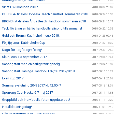
2018-11-19 14:07
Vinst i Skurucupen 2018!
2018-10-02 20:02
GULD i A- finalen Uppsala Beach handboll sommaren 2018
2018-08-24 15:36
BRONS i A -finalen Åhus Beach Handboll sommaren 2018
2018-08-24 15:17
Tack för ännu en härlig handbolls säsong tillsammans!
2018-06-22 10:36
Guld och Brons i Katrineholm cup 2018!
2018-04-23 09:45
Följ tjejerna i Katrineholm Cup
2018-04-20 16:30
Dags för Lagfotografering!
2017-09-30 17:50
Skuru cup 1-3 september 2017
2017-09-04 13:41
Säsongstart med en härlig träningshelg!
2017-09-04 13:32
Säsongstart Haninge Handboll F07/08 2017/2018
2017-08-10 10:29
Eken cup 2017
2017-06-19 23:01
Sommaravslutning 20/5 2017 kl. 12:00- ?
2017-05-16 11:31
Sporrong Cup, Nacka 6-7 maj 2017
2017-05-11 17:53
Gruppbild och individuella foton uppdaterade!
2016-11-11 10:20
Inställd träning idag!
2016-11-09 13:45
Lilla Västerortscupen 29-30 oktober