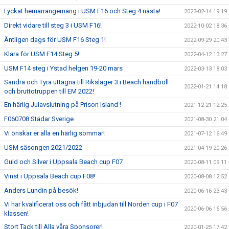
Lyckat hemarrangemang i USM F16 och Steg 4 nästa!
2023-02-14 19:19
Direkt vidare till steg 3 i USM F16!
2022-10-02 18:36
Äntligen dags för USM F16 Steg 1!
2022-09-29 20:43
Klara för USM F14 Steg 5!
2022-04-12 13:27
USM F14 steg i Ystad helgen 19-20 mars
2022-03-13 18:03
Sandra och Tyra uttagna till Riksläger 3 i Beach handboll
2022-01-21 14:18
och bruttotruppen till EM 2022!
En härlig Julavslutning på Prison Island !
2021-12-21 12:25
F060708 Städar Sverige
2021-08-30 21:04
Vi önskar er alla en härlig sommar!
2021-07-12 16:49
USM säsongen 2021/2022
2021-04-19 20:26
Guld och Silver i Uppsala Beach cup F07
2020-08-11 09:11
Vinst i Uppsala Beach cup F08!
2020-08-08 12:52
Anders Lundin på besök!
2020-06-16 23:43
Vi har kvalificerat oss och fått inbjudan till Norden cup i F07
2020-06-06 16:56
klassen!
Stort Tack till Alla våra Sponsorer!
2020-01-25 17:42