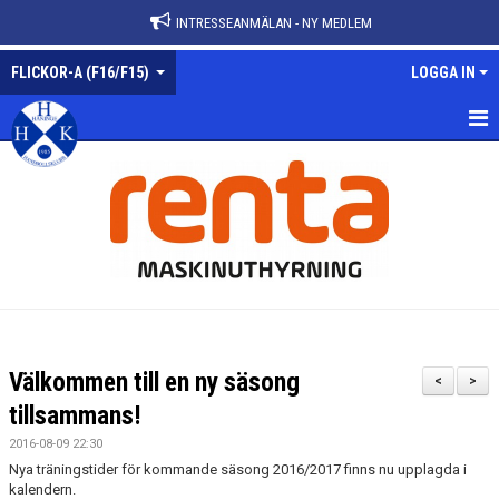
INTRESSEANMÄLAN - NY MEDLEM
FLICKOR-A (F16/F15)
LOGGA IN
FLICKOR-A
NYHETER
KALENDER
TRUPPEN
GÄSTBOK
Välkommen till en ny säsong
<
>
BILDGALLERI
tillsammans!
2016-08-09 22:30
DOKUMENT
Nya träningstider för kommande säsong 2016/2017 finns nu upplagda i
kalendern.
KONTAKT