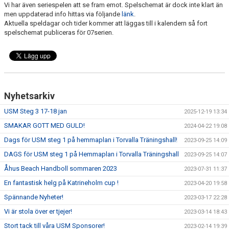
Vi har även seriespelen att se fram emot. Spelschemat är dock inte klart än
men uppdaterad info hittas via följande
länk
.
MATCHER
Aktuella speldagar och tider kommer att läggas till i kalendern så fort
spelschemat publiceras för 07serien.
Nyhetsarkiv
USM Steg 3 17-18 jan
2025-12-19 13:34
SMAKAR GOTT MED GULD!
2024-04-22 19:08
Dags för USM steg 1 på hemmaplan i Torvalla Träningshall!
2023-09-25 14:09
DAGS för USM steg 1 på Hemmaplan i Torvalla Träningshall
2023-09-25 14:07
Åhus Beach Handboll sommaren 2023
2023-07-31 11:37
En fantastisk helg på Katrineholm cup !
2023-04-20 19:58
Spännande Nyheter!
2023-03-17 22:28
Vi är stola över er tjejer!
2023-03-14 18:43
Stort tack till våra USM Sponsorer!
2023-02-14 19:39