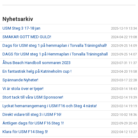
Nyhetsarkiv
USM Steg 3 17-18 jan
2025-12-19 13:34
SMAKAR GOTT MED GULD!
2024-04-22 19:08
Dags för USM steg 1 på hemmaplan i Torvalla Träningshall!
2023-09-25 14:09
DAGS för USM steg 1 på Hemmaplan i Torvalla Träningshall
2023-09-25 14:07
Åhus Beach Handboll sommaren 2023
2023-07-31 11:37
En fantastisk helg på Katrineholm cup !
2023-04-20 19:58
Spännande Nyheter!
2023-03-17 22:28
Vi är stola över er tjejer!
2023-03-14 18:43
Stort tack till våra USM Sponsorer!
2023-02-14 19:39
Lyckat hemarrangemang i USM F16 och Steg 4 nästa!
2023-02-14 19:19
Direkt vidare till steg 3 i USM F16!
2022-10-02 18:36
Äntligen dags för USM F16 Steg 1!
2022-09-29 20:43
Klara för USM F14 Steg 5!
2022-04-12 13:27