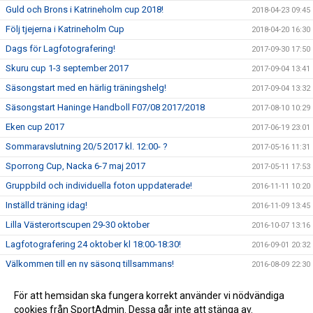
Guld och Brons i Katrineholm cup 2018!
2018-04-23 09:45
Följ tjejerna i Katrineholm Cup
2018-04-20 16:30
Dags för Lagfotografering!
2017-09-30 17:50
Skuru cup 1-3 september 2017
2017-09-04 13:41
Säsongstart med en härlig träningshelg!
2017-09-04 13:32
Säsongstart Haninge Handboll F07/08 2017/2018
2017-08-10 10:29
Eken cup 2017
2017-06-19 23:01
Sommaravslutning 20/5 2017 kl. 12:00- ?
2017-05-16 11:31
Sporrong Cup, Nacka 6-7 maj 2017
2017-05-11 17:53
Gruppbild och individuella foton uppdaterade!
2016-11-11 10:20
Inställd träning idag!
2016-11-09 13:45
Lilla Västerortscupen 29-30 oktober
2016-10-07 13:16
Lagfotografering 24 oktober kl 18:00-18:30!
2016-09-01 20:32
Välkommen till en ny säsong tillsammans!
2016-08-09 22:30
Stolta ledare över dessa fantastiska tjejer på Eken cup
2016-06-30 22:31
För att hemsidan ska fungera korrekt använder vi nödvändiga
2016!
cookies från SportAdmin. Dessa går inte att stänga av.