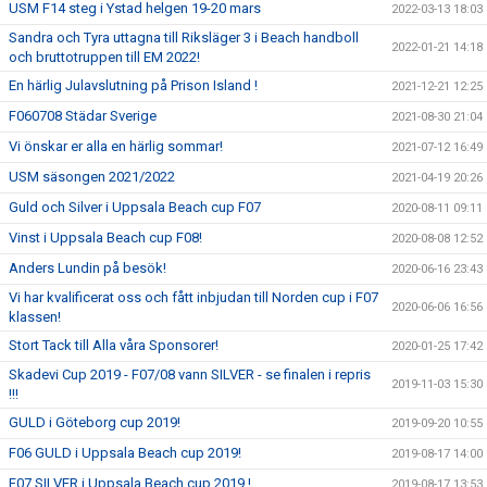
USM F14 steg i Ystad helgen 19-20 mars
2022-03-13 18:03
Sandra och Tyra uttagna till Riksläger 3 i Beach handboll
2022-01-21 14:18
och bruttotruppen till EM 2022!
En härlig Julavslutning på Prison Island !
2021-12-21 12:25
F060708 Städar Sverige
2021-08-30 21:04
Vi önskar er alla en härlig sommar!
2021-07-12 16:49
USM säsongen 2021/2022
2021-04-19 20:26
Guld och Silver i Uppsala Beach cup F07
2020-08-11 09:11
Vinst i Uppsala Beach cup F08!
2020-08-08 12:52
Anders Lundin på besök!
2020-06-16 23:43
Vi har kvalificerat oss och fått inbjudan till Norden cup i F07
2020-06-06 16:56
klassen!
Stort Tack till Alla våra Sponsorer!
2020-01-25 17:42
Skadevi Cup 2019 - F07/08 vann SILVER - se finalen i repris
2019-11-03 15:30
!!!
GULD i Göteborg cup 2019!
2019-09-20 10:55
F06 GULD i Uppsala Beach cup 2019!
2019-08-17 14:00
F07 SILVER i Uppsala Beach cup 2019 !
2019-08-17 13:53