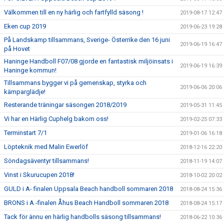
Välkommen till en ny härlig och fartfylld säsong !
2019-08-17 12:47
Eken cup 2019
2019-06-23 19:28
På Landskamp tillsammans, Sverige- Österrike den 16 juni
2019-06-19 16:47
på Hovet
Haninge Handboll F07/08 gjorde en fantastisk miljöinsats i
2019-06-19 16:39
Haninge kommun!
Tillsammans bygger vi på gemenskap, styrka och
2019-06-06 20:06
kämparglädje!
Resterande träningar säsongen 2018/2019
2019-05-31 11:45
Vi har en Härlig Cuphelg bakom oss!
2019-02-25 07:33
Terminstart 7/1
2019-01-06 16:18
Löpteknik med Malin Ewerlöf
2018-12-16 22:20
Söndagsäventyr tillsammans!
2018-11-19 14:07
Vinst i Skurucupen 2018!
2018-10-02 20:02
GULD i A- finalen Uppsala Beach handboll sommaren 2018
2018-08-24 15:36
BRONS i A -finalen Åhus Beach Handboll sommaren 2018
2018-08-24 15:17
Tack för ännu en härlig handbolls säsong tillsammans!
2018-06-22 10:36