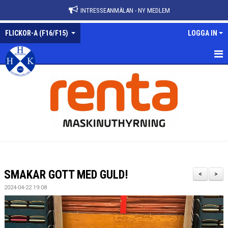
INTRESSEANMÄLAN - NY MEDLEM
FLICKOR-A (F16/F15)
LOGGA IN
FLICKOR-A
NYHETER
KALENDER
TRUPPEN
GÄSTBOK
SMAKAR GOTT MED GULD!
<
>
BILDGALLERI
2024-04-22 19:08
DOKUMENT
KONTAKT