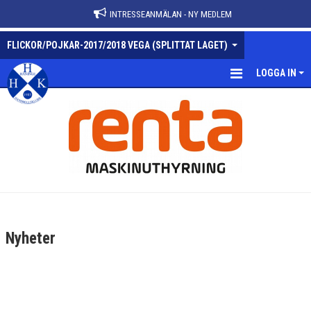
INTRESSEANMÄLAN - NY MEDLEM
FLICKOR/POJKAR-2017/2018 VEGA (SPLITTAT LAGET)
LOGGA IN
FLICKOR/POJKAR-2017/2018 VEGA
NYHETER
KALENDER
MATCHER
TRUPPEN
Nyheter
BILDGALLERI
DOKUMENT
KONTAKT