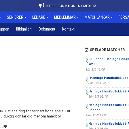
INTRESSEANMÄLAN - NY MEDLEM
SENIORER
LEDARE
MEDLEMMAR
MATCHLÄNKAR
FÖRSÄ
uppen
Bildgalleri
Dokument
Kontakt
SPELADE MATCHER
GT Söder -
Haninge Handbo
2015
Lör 2/5 13:00
-
Haninge Handbollsklubb
Sön 22/3 08:15
Haninge Handbollsklubb 
Sön 8/3 08:15
Haninge Handbollsklubb 
Handen
 Det är aldrig för sent att börja spela! Du
Ons 11/2 19:00
u duktig och lär dig mer om handboll.
Haninge Handbollsklubb 
🤾‍♀️💙
Sön 1/2 08:00