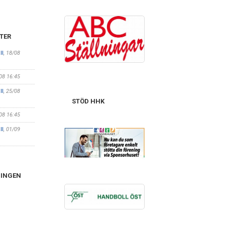
TER
ll
, 18/08
/08 16:45
ll
, 25/08
STÖD HHK
/08 16:45
ll
, 01/09
NINGEN