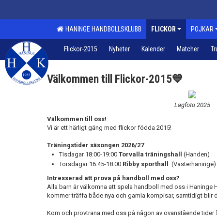
HANINGE HANDBOLLSKLUBB
FLICKOR
POJKAR
Flickor-2015
Nyheter
Kalender
Matcher
Tr
Välkommen till Flickor-2015💙
Lagfoto 2025
Välkommen till oss!
Vi är ett härligt gäng med flickor födda 2015!
Träningstider säsongen 2026/27
Tisdagar 18:00-19:00
Torvalla träningshall
(Handen)
Torsdagar 16:45-18:00
Ribby sporthall
(Västerhaninge)
Intresserad att prova på handboll med oss?
Alla barn är välkomna att spela handboll med oss i Haninge HK.
kommer träffa både nya och gamla kompisar, samtidigt blir d
Kom och provträna med oss på någon av ovanstående tider