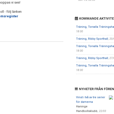
hoppas vi ses!
ll - följ länken
msregister
KOMMANDE AKTIVITE
Träning, Torvalla Träningsha
18:00
Träning, Ribby Sporthall
, 20
Träning, Torvalla Träningsha
18:00
Träning, Ribby Sporthall
, 27
Träning, Torvalla Träningsha
18:00
NYHETER FRÅN FÖRE
Vinst i två av tre serier
för damerna
Haninge
Handbollsklubb
,
22/03