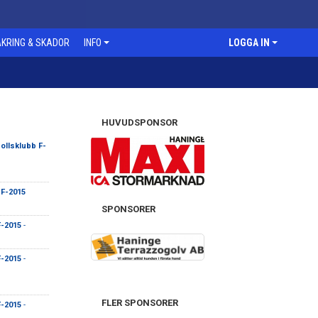
KRING & SKADOR
INFO
LOGGA IN
HUVUDSPONSOR
llsklubb F-
 F-2015
SPONSORER
F-2015
-
F-2015
-
FLER SPONSORER
F-2015
-