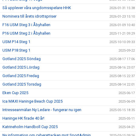
Så upplever våra ungdomsspelare HHK
2026-01-31 15:38
Nominera till årets idrottspriser
2026-01-23 15:10
F16 USM Steg 3 i Åbyhallen
2026-01-09 10:40
P16 USM Steg 2 i Åbyhallen
2025-11-21 09:29
USM P14 Steg 1
2025-10-10 09:33
USM P18 Steg 1
2025-09-22
Gotland 2025 Söndag
2025-08-17 17:06
Gotland 2025 Lördag
2025-08-16 23:07
Gotland 2025 Fredag
2025-08-15 22:37
Gotland 2025 Torsdag
2025-08-14 22:01
Eken Cup 2025
2025-06-17
Ica MAXI Haninge Beach Cup 2025
2025-06-09
Intresseanmälan Ny Ledare - fungerar nu igen
2025-05-15 18:35
Haninge HK firade 40 år!
2025-05-11
Katrineholm Handboll Cup 2025
2025-04-21
Ny information om cyberattacken mot SportAdmin
2025-03-15 09:16