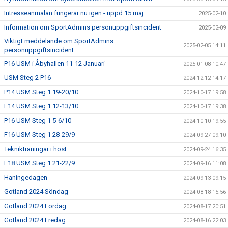
Intresseanmälan fungerar nu igen - uppd 15 maj
2025-02-10
Information om SportAdmins personuppgiftsincident
2025-02-09
Viktigt meddelande om SportAdmins
2025-02-05 14:11
personuppgiftsincident
P16 USM i Åbyhallen 11-12 Januari
2025-01-08 10:47
USM Steg 2 P16
2024-12-12 14:17
P14 USM Steg 1 19-20/10
2024-10-17 19:58
F14 USM Steg 1 12-13/10
2024-10-17 19:38
P16 USM Steg 1 5-6/10
2024-10-10 19:55
F16 USM Steg 1 28-29/9
2024-09-27 09:10
Teknikträningar i höst
2024-09-24 16:35
F18 USM Steg 1 21-22/9
2024-09-16 11:08
Haningedagen
2024-09-13 09:15
Gotland 2024 Söndag
2024-08-18 15:56
Gotland 2024 Lördag
2024-08-17 20:51
Gotland 2024 Fredag
2024-08-16 22:03