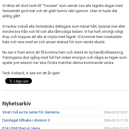
Vi riktar ett stort tack till "Trossen" som servat oss alla lägrets dagar med
fantastiskt god mat och ett glatt humör rakt igenom. Utan er hade det
aldrig gått!
Vi tackar också alla fantastiska deltagare som tränat hårt, lyssnat mer eller
mindre bra från och till och alla tålmodiga ledare. Vi har haft otroligt roligt
ihop och hoppas att alla är nöjda med lägret. Vi kommer hem mestadels
hela och rena med en och annan stukad fot som värsta skada.
Nu ser vi fram emot att få komma hem och starta en ny handbollssäsong.
Träningarna drar igång med full fart redan imorgon och några av lagen som
spelar pre-season har sina första matcher denna kommande vecka.
Tack Gotland, vi ses om ett år igen!
Nyhetsarkiv
Vinst i två av tre serier för damerna
2026-03-22 18:27
Damlaget tillbaka i division 3
2026-03-13 17:32
P14 USM Steg 4 i Vega
2026-03-06 13:23