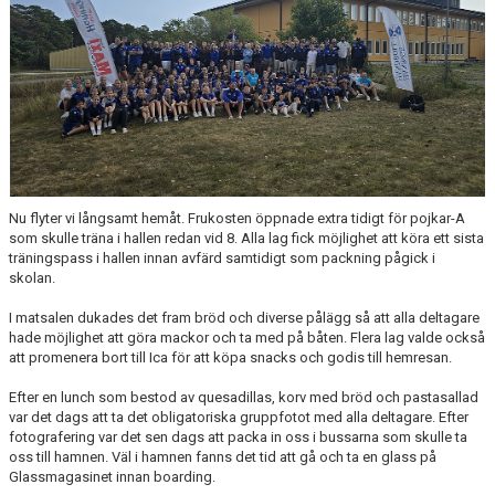
POLICYS & RIKTLINJER
STÖD HHK
DOKUMENT
LÄNKAR
Nu flyter vi långsamt hemåt. Frukosten öppnade extra tidigt för pojkar-A
som skulle träna i hallen redan vid 8. Alla lag fick möjlighet att köra ett sista
träningspass i hallen innan avfärd samtidigt som packning pågick i
skolan.
I matsalen dukades det fram bröd och diverse pålägg så att alla deltagare
hade möjlighet att göra mackor och ta med på båten. Flera lag valde också
att promenera bort till Ica för att köpa snacks och godis till hemresan.
Efter en lunch som bestod av quesadillas, korv med bröd och pastasallad
var det dags att ta det obligatoriska gruppfotot med alla deltagare. Efter
fotografering var det sen dags att packa in oss i bussarna som skulle ta
oss till hamnen. Väl i hamnen fanns det tid att gå och ta en glass på
Glassmagasinet innan boarding.