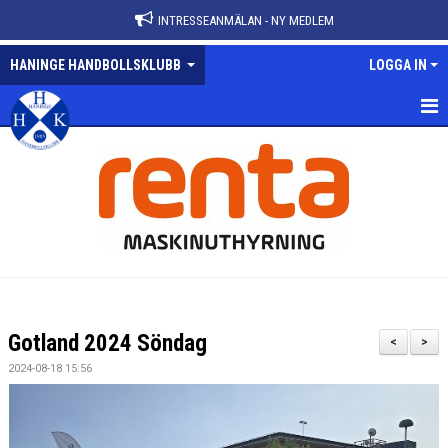
INTRESSEANMÄLAN - NY MEDLEM
HANINGE HANDBOLLSKLUBB
LOGGA IN
HEM
NYHETER
VÅRA LAG
KALENDER
MATCHER
Gotland 2024 Söndag
<
>
KONTAKT
2024-08-18 15:56
ANMÄLAN