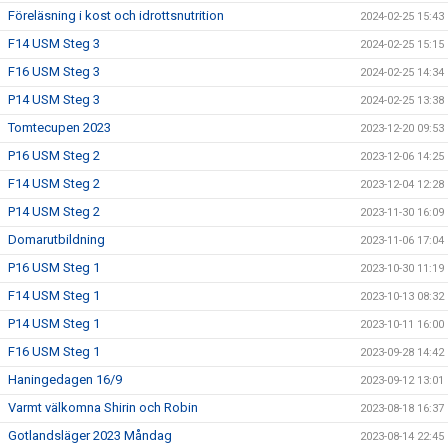
Föreläsning i kost och idrottsnutrition
2024-02-25 15:43
F14 USM Steg 3
2024-02-25 15:15
F16 USM Steg 3
2024-02-25 14:34
P14 USM Steg 3
2024-02-25 13:38
Tomtecupen 2023
2023-12-20 09:53
P16 USM Steg 2
2023-12-06 14:25
F14 USM Steg 2
2023-12-04 12:28
P14 USM Steg 2
2023-11-30 16:09
Domarutbildning
2023-11-06 17:04
P16 USM Steg 1
2023-10-30 11:19
F14 USM Steg 1
2023-10-13 08:32
P14 USM Steg 1
2023-10-11 16:00
F16 USM Steg 1
2023-09-28 14:42
Haningedagen 16/9
2023-09-12 13:01
Varmt välkomna Shirin och Robin
2023-08-18 16:37
Gotlandsläger 2023 Måndag
2023-08-14 22:45