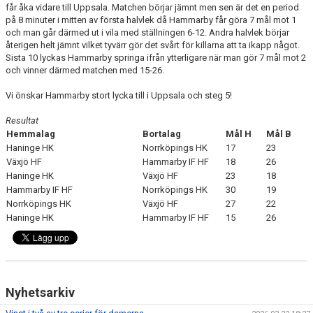
får åka vidare till Uppsala. Matchen börjar jämnt men sen är det en period
på 8 minuter i mitten av första halvlek då Hammarby får göra 7 mål mot 1
och man går därmed ut i vila med ställningen 6-12. Andra halvlek börjar
återigen helt jämnt vilket tyvärr gör det svårt för killarna att ta ikapp något.
Sista 10 lyckas Hammarby springa ifrån ytterligare när man gör 7 mål mot 2
och vinner därmed matchen med 15-26.
Vi önskar Hammarby stort lycka till i Uppsala och steg 5!
Resultat
Hemmalag
Bortalag
Mål H
Mål B
Haninge HK
Norrköpings HK
17
23
Växjö HF
Hammarby IF HF
18
26
Haninge HK
Växjö HF
23
18
Hammarby IF HF
Norrköpings HK
30
19
Norrköpings HK
Växjö HF
27
22
Haninge HK
Hammarby IF HF
15
26
Nyhetsarkiv