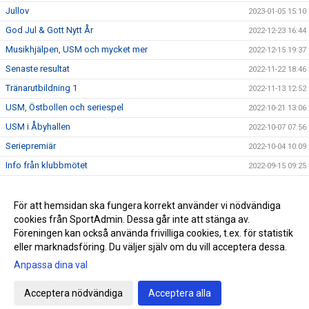
Jullov
2023-01-05 15:10
God Jul & Gott Nytt År
2022-12-23 16:44
Musikhjälpen, USM och mycket mer
2022-12-15 19:37
Senaste resultat
2022-11-22 18:46
Tränarutbildning 1
2022-11-13 12:52
USM, Östbollen och seriespel
2022-10-21 13:06
USM i Åbyhallen
2022-10-07 07:56
Seriepremiär
2022-10-04 10:09
Info från klubbmötet
2022-09-15 09:25
Välkomna till säsongen 22/23
2022-09-05 10:55
Halltider säsongen 2022/2023
För att hemsidan ska fungera korrekt använder vi nödvändiga
2022-08-21 15:22
cookies från SportAdmin. Dessa går inte att stänga av.
Info-Tavla Rbok - Dagens HallBokningar
2021-11-01 23:45
Föreningen kan också använda frivilliga cookies, t.ex. för statistik
eller marknadsföring. Du väljer själv om du vill acceptera dessa.
Anpassa dina val
Cookie-inställningar
Gå till Webbversion
Acceptera nödvändiga
Acceptera alla