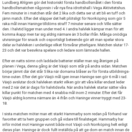
Lundberg Ahlgren gör det historiskt första handbollsmålet i den första
handbollsmatchen någonsin i vår nya fina idrottshall i Vega Aktivitetshus.
Fem minuter in i matchen står det 2 lika och detta ser ut att bli en tuff och
jämn match. Efter det släpper det helt plötsligt för Norrköping som gör 5
raka mål innan Haninge tilldöms straff 7 minuter senare och Ville sätter
den. I halvtid ligger man under med 4. I andra halvlek kämpar man för att
komma ikapp men tar sig aldrig närmare än 3 bollar ifrån. Många onödiga
utvisningar för snack och osportsligt beteende gör att man spelar stora
delar av halvleken i underläge vilket försvårar ytterligare. Matchen slutar 17-
23 och det var besvikna spelare och ledare som lämnade hallen.
Efter en natts sömn och laddade batterier ställer man sig återigen på
planen i Vega, denna gång är det Växjö som står på andra sidan. Matchen
börjar jämnt där det står 5 lika när domarna blåser av för första utbildnings-
time-outen. Efter det gör Växjö mål igen innan Haninge sen gör 6 mål i rad.
Växjö avslutar dock halvleken starkt vilken gör att våra killar endast leder
med 2 när det är dags för halvtidsvila. När andra halvlek startar sätter våra
killar punkt för matchen med 4 snabba mål inom 2 minuter. Efter det får
Växjö aldrig komma närmare än 4 ifrån och Haninge vinner tryggt med 23-
18.
I sista matchen möter man ett starkt Hammarby som redan på förhand var
favoriter att ta hem gruppen och gå vidare till finalsteget. Hammarby har
inför mötet mot Haninge vunnit både mot Växjö och Norrköping helt enligt
deras plan. Haninge är dock fullt inställda på att ge dom en match innan de