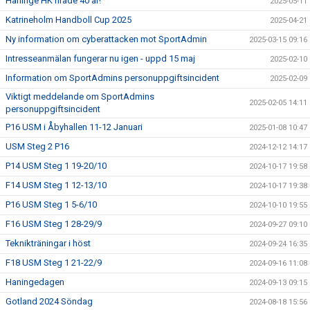
Haninge HK firade 40 år!
2025-05-11
Katrineholm Handboll Cup 2025
2025-04-21
Ny information om cyberattacken mot SportAdmin
2025-03-15 09:16
Intresseanmälan fungerar nu igen - uppd 15 maj
2025-02-10
Information om SportAdmins personuppgiftsincident
2025-02-09
Viktigt meddelande om SportAdmins
2025-02-05 14:11
personuppgiftsincident
P16 USM i Åbyhallen 11-12 Januari
2025-01-08 10:47
USM Steg 2 P16
2024-12-12 14:17
P14 USM Steg 1 19-20/10
2024-10-17 19:58
F14 USM Steg 1 12-13/10
2024-10-17 19:38
P16 USM Steg 1 5-6/10
2024-10-10 19:55
F16 USM Steg 1 28-29/9
2024-09-27 09:10
Teknikträningar i höst
2024-09-24 16:35
F18 USM Steg 1 21-22/9
2024-09-16 11:08
Haningedagen
2024-09-13 09:15
Gotland 2024 Söndag
2024-08-18 15:56