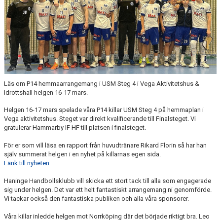
POLICYS & RIKTLINJER
STÖD HHK
DOKUMENT
LÄNKAR
Läs om P14 hemmaarrangemang i USM Steg 4 i Vega Aktivitetshus &
Idrottshall helgen 16-17 mars.
Helgen 16-17 mars spelade våra P14 killar USM Steg 4 på hemmaplan i
Vega aktivitetshus. Steget var direkt kvalificerande till Finalsteget. Vi
gratulerar Hammarby IF HF till platsen i finalsteget.
För er som vill läsa en rapport från huvudtränare Rikard Florin så har han
själv summerat helgen i en nyhet på killarnas egen sida.
Länk till nyheten
Haninge Handbollsklubb vill skicka ett stort tack till alla som engagerade
sig under helgen. Det var ett helt fantastiskt arrangemang ni genomförde.
Vi tackar också den fantastiska publiken och alla våra sponsorer.
Våra killar inledde helgen mot Norrköping där det började riktigt bra. Leo