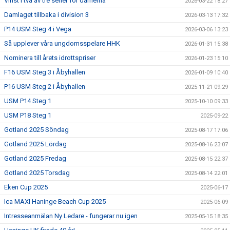
Vinst i två av tre serier för damerna
2026-03-22 18:27
Damlaget tillbaka i division 3
2026-03-13 17:32
P14 USM Steg 4 i Vega
2026-03-06 13:23
Så upplever våra ungdomsspelare HHK
2026-01-31 15:38
Nominera till årets idrottspriser
2026-01-23 15:10
F16 USM Steg 3 i Åbyhallen
2026-01-09 10:40
P16 USM Steg 2 i Åbyhallen
2025-11-21 09:29
USM P14 Steg 1
2025-10-10 09:33
USM P18 Steg 1
2025-09-22
Gotland 2025 Söndag
2025-08-17 17:06
Gotland 2025 Lördag
2025-08-16 23:07
Gotland 2025 Fredag
2025-08-15 22:37
Gotland 2025 Torsdag
2025-08-14 22:01
Eken Cup 2025
2025-06-17
Ica MAXI Haninge Beach Cup 2025
2025-06-09
Intresseanmälan Ny Ledare - fungerar nu igen
2025-05-15 18:35