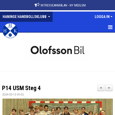
INTRESSEANMÄLAN - NY MEDLEM
HANINGE HANDBOLLSKLUBB
LOGGA IN
HEM
NYHETER
VÅRA LAG
KALENDER
MATCHER
P14 USM Steg 4
<
>
KONTAKT
2024-03-13 09:02
ANMÄLAN