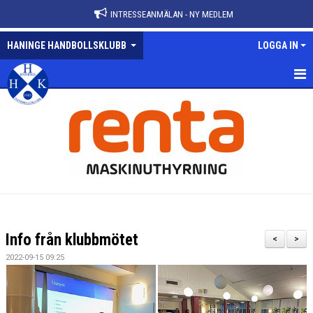
INTRESSEANMÄLAN - NY MEDLEM
HANINGE HANDBOLLSKLUBB
LOGGA IN
HEM
NYHETER
VÅRA LAG
KALENDER
MATCHER
Info från klubbmötet
<
>
KONTAKT
2022-09-15 09:25
ANMÄLAN