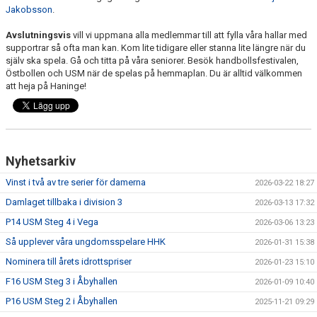
Jakobsson
.
Avslutningsvis
vill vi uppmana alla medlemmar till att fylla våra hallar med
supportrar så ofta man kan. Kom lite tidigare eller stanna lite längre när du
själv ska spela. Gå och titta på våra seniorer. Besök handbollsfestivalen,
Östbollen och USM när de spelas på hemmaplan. Du är alltid välkommen
att heja på Haninge!
Nyhetsarkiv
Vinst i två av tre serier för damerna
2026-03-22 18:27
Damlaget tillbaka i division 3
2026-03-13 17:32
P14 USM Steg 4 i Vega
2026-03-06 13:23
Så upplever våra ungdomsspelare HHK
2026-01-31 15:38
Nominera till årets idrottspriser
2026-01-23 15:10
F16 USM Steg 3 i Åbyhallen
2026-01-09 10:40
P16 USM Steg 2 i Åbyhallen
2025-11-21 09:29