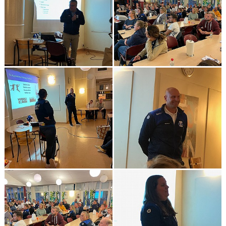
POLICYS & RIKTLINJER
STÖD HHK
DOKUMENT
LÄNKAR