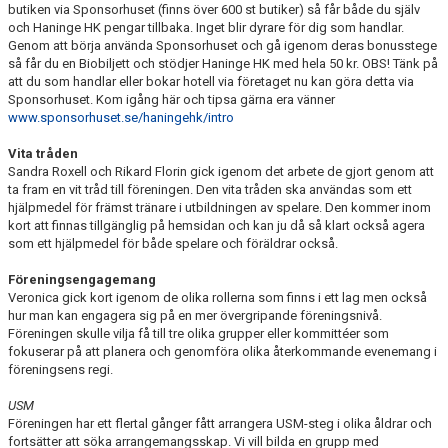
butiken via Sponsorhuset (finns över 600 st butiker) så får både du själv
och Haninge HK pengar tillbaka. Inget blir dyrare för dig som handlar.
Genom att börja använda Sponsorhuset och gå igenom deras bonusstege
så får du en Biobiljett och stödjer Haninge HK med hela 50 kr. OBS! Tänk på
att du som handlar eller bokar hotell via företaget nu kan göra detta via
Sponsorhuset. Kom igång här och tipsa gärna era vänner
www.sponsorhuset.se/haningehk/intro
Vita tråden
Sandra Roxell och Rikard Florin gick igenom det arbete de gjort genom att
ta fram en vit tråd till föreningen. Den vita tråden ska användas som ett
hjälpmedel för främst tränare i utbildningen av spelare. Den kommer inom
kort att finnas tillgänglig på hemsidan och kan ju då så klart också agera
som ett hjälpmedel för både spelare och föräldrar också.
Föreningsengagemang
Veronica gick kort igenom de olika rollerna som finns i ett lag men också
hur man kan engagera sig på en mer övergripande föreningsnivå.
Föreningen skulle vilja få till tre olika grupper eller kommittéer som
fokuserar på att planera och genomföra olika återkommande evenemang i
föreningsens regi.
USM
Föreningen har ett flertal gånger fått arrangera USM-steg i olika åldrar och
fortsätter att söka arrangemangsskap. Vi vill bilda en grupp med