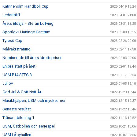
Katrineholm Handboll Cup
2023-04-19 15:24
Ledarträff
2023-04-01 21:00
Årets Eldsjäl - Stefan Löfving
2023-03-31 15:25
Sportlov i Haninge Centrum
2023-03-08 18:15
Tyresö Cup
2023-02-26 20:00
Målvaktsträning
2023-02-11 17:38
Nominerade till årets idrottspriser
2023-02-03 09:06
En bra start på året
2023-02-01 19:44
USM P14 STEG 3
2023-01-17 09:54
Jullov
2023-01-05 15:10
God Jul & Gott Nytt År
2022-12-23 16:44
Musikhjälpen, USM och mycket mer
2022-12-15 19:37
Senaste resultat
2022-11-22 18:46
Tränarutbildning 1
2022-11-13 12:52
USM, Östbollen och seriespel
2022-10-21 13:06
USM i Åbyhallen
2022-10-07 07:56