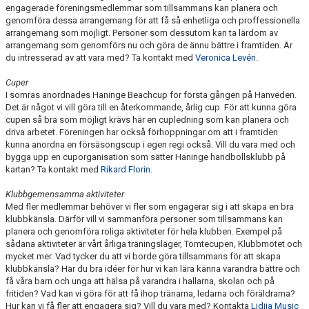
engagerade föreningsmedlemmar som tillsammans kan planera och
genomföra dessa arrangemang för att få så enhetliga och proffessionella
arrangemang som möjligt. Personer som dessutom kan ta lärdom av
arrangemang som genomförs nu och göra de ännu bättre i framtiden. Är
du intresserad av att vara med? Ta kontakt med
Veronica Levén
.
Cuper
I somras anordnades Haninge Beachcup för första gången på Hanveden.
Det är något vi vill göra till en återkommande, årlig cup. För att kunna göra
cupen så bra som möjligt krävs här en cupledning som kan planera och
driva arbetet. Föreningen har också förhoppningar om att i framtiden
kunna anordna en försäsongscup i egen regi också. Vill du vara med och
bygga upp en cuporganisation som sätter Haninge handbollsklubb på
kartan? Ta kontakt med
Rikard Florin
.
Klubbgemensamma aktiviteter
Med fler medlemmar behöver vi fler som engagerar sig i att skapa en bra
klubbkänsla. Därför vill vi sammanföra personer som tillsammans kan
planera och genomföra roliga aktiviteter för hela klubben. Exempel på
sådana aktiviteter är vårt årliga träningsläger, Tomtecupen, Klubbmötet och
mycket mer. Vad tycker du att vi borde göra tillsammans för att skapa
klubbkänsla? Har du bra idéer för hur vi kan lära känna varandra bättre och
få våra barn och unga att hälsa på varandra i hallarna, skolan och på
fritiden? Vad kan vi göra för att få ihop tränarna, ledarna och föräldrarna?
Hur kan vi få fler att engagera sig? Vill du vara med? Kontakta
Lidija Music