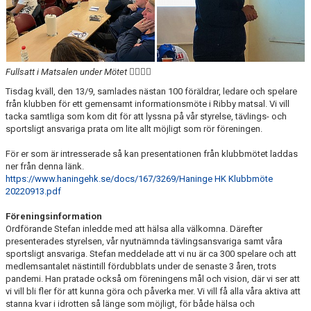
Fullsatt i Matsalen under Mötet 🤾‍♀️🤾‍♂️
Tisdag kväll, den 13/9, samlades nästan 100 föräldrar, ledare och spelare
från klubben för ett gemensamt informationsmöte i Ribby matsal. Vi vill
tacka samtliga som kom dit för att lyssna på vår styrelse, tävlings- och
sportsligt ansvariga prata om lite allt möjligt som rör föreningen.
För er som är intresserade så kan presentationen från klubbmötet laddas
ner från denna länk.
https://www.haningehk.se/docs/167/3269/Haninge HK Klubbmöte
20220913.pdf
Föreningsinformation
Ordförande Stefan inledde med att hälsa alla välkomna. Därefter
presenterades styrelsen, vår nyutnämnda tävlingsansvariga samt våra
sportsligt ansvariga. Stefan meddelade att vi nu är ca 300 spelare och att
medlemsantalet nästintill fördubblats under de senaste 3 åren, trots
pandemi. Han pratade också om föreningens mål och vision, där vi ser att
vi vill bli fler för att kunna göra och påverka mer. Vi vill få alla våra aktiva att
stanna kvar i idrotten så länge som möjligt, för både hälsa och