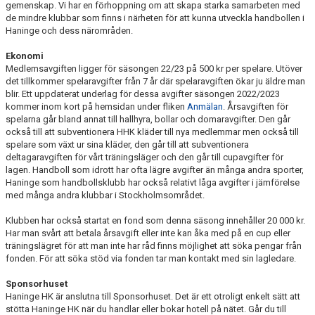
gemenskap. Vi har en förhoppning om att skapa starka samarbeten med
de mindre klubbar som finns i närheten för att kunna utveckla handbollen i
Haninge och dess närområden.
Ekonomi
Medlemsavgiften ligger för säsongen 22/23 på 500 kr per spelare. Utöver
det tillkommer spelaravgifter från 7 år där spelaravgiften ökar ju äldre man
blir. Ett uppdaterat underlag för dessa avgifter säsongen 2022/2023
kommer inom kort på hemsidan under fliken
Anmälan
. Årsavgiften för
spelarna går bland annat till hallhyra, bollar och domaravgifter. Den går
också till att subventionera HHK kläder till nya medlemmar men också till
spelare som växt ur sina kläder, den går till att subventionera
deltagaravgiften för vårt träningsläger och den går till cupavgifter för
lagen. Handboll som idrott har ofta lägre avgifter än många andra sporter,
Haninge som handbollsklubb har också relativt låga avgifter i jämförelse
med många andra klubbar i Stockholmsområdet.
Klubben har också startat en fond som denna säsong innehåller 20 000 kr.
Har man svårt att betala årsavgift eller inte kan åka med på en cup eller
träningslägret för att man inte har råd finns möjlighet att söka pengar från
fonden. För att söka stöd via fonden tar man kontakt med sin lagledare.
Sponsorhuset
Haninge HK är anslutna till Sponsorhuset. Det är ett otroligt enkelt sätt att
stötta Haninge HK när du handlar eller bokar hotell på nätet. Går du till