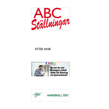
STÖD HHK