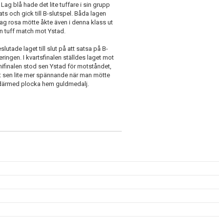
ag blå hade det lite tuffare i sin grupp
ts och gick till B-slutspel. Båda lagen
Lag rosa mötte åkte även i denna klass ut
n tuff match mot Ystad.
lutade laget till slut på att satsa på B-
ringen. I kvartsfinalen ställdes laget mot
mifinalen stod sen Ystad för motståndet,
et sen lite mer spännande när man mötte
k därmed plocka hem guldmedalj.