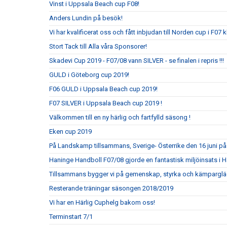
Vinst i Uppsala Beach cup F08!
Anders Lundin på besök!
Vi har kvalificerat oss och fått inbjudan till Norden cup i F07 
Stort Tack till Alla våra Sponsorer!
Skadevi Cup 2019 - F07/08 vann SILVER - se finalen i repris !!!
GULD i Göteborg cup 2019!
F06 GULD i Uppsala Beach cup 2019!
F07 SILVER i Uppsala Beach cup 2019 !
Välkommen till en ny härlig och fartfylld säsong !
Eken cup 2019
På Landskamp tillsammans, Sverige- Österrike den 16 juni p
Haninge Handboll F07/08 gjorde en fantastisk miljöinsats i
Tillsammans bygger vi på gemenskap, styrka och kämparglä
Resterande träningar säsongen 2018/2019
Vi har en Härlig Cuphelg bakom oss!
Terminstart 7/1