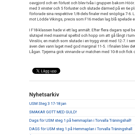
oavgjord och en förlust och blev tvåa i gruppen bakom Höör. L
med 3 vinster och 5 förluster och slutade därmed på en 6e pla
förlorade sina respektive 1/8-dels finaler med snöpliga 7-6. 
mot Lödde Vikings, precis som F16 medan lag blå spelade e
I F18-klassen hade vi ett lag anmält. Efter flera dagars spel bes
slutspel med maximal speltid och hopp om att gå långt i turne
Vinslöv, en match som slutade i en trygg vinst med 12-7. I se
även den vann laget med god marginal 11-5. I finalen blev d
Lågan. Tjejerna gick vinnande ur matchen med 10-8 och fic
Nyhetsarkiv
USM Steg 3 17-18 jan
SMAKAR GOTT MED GULD!
Dags för USM steg 1 på hemmaplan i Torvalla Träningshall!
DAGS för USM steg 1 på Hemmaplan i Torvalla Träningshall