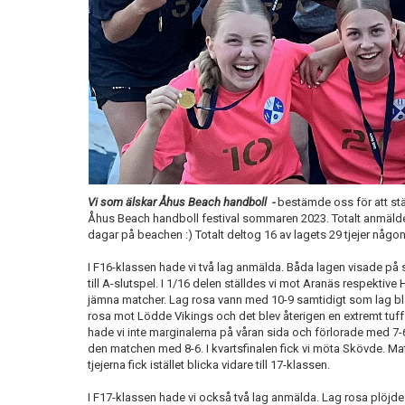
Vi som älskar Åhus Beach handboll -
bestämde oss för att stä
Åhus Beach handboll festival sommaren 2023. Totalt anmälde 
dagar på beachen :) Totalt deltog 16 av lagets 29 tjejer någo
I F16-klassen hade vi två lag anmälda. Båda lagen visade på s
till A-slutspel. I 1/16 delen ställdes vi mot Aranäs respektive
jämna matcher. Lag rosa vann med 10-9 samtidigt som lag blå
rosa mot Lödde Vikings och det blev återigen en extremt tu
hade vi inte marginalerna på våran sida och förlorade med 7
den matchen med 8-6. I kvartsfinalen fick vi möta Skövde. Ma
tjejerna fick istället blicka vidare till 17-klassen.
I F17-klassen hade vi också två lag anmälda. Lag rosa plöjd