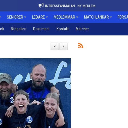
INTRESSEANMÄLAN - NY MEDLEM
SENIORER
LEDARE
MEDLEMMAR
MATCHLÄNKAR
FÖRSÄ
bok
Bildgalleri
Dokument
Kontakt
Matcher
<
>