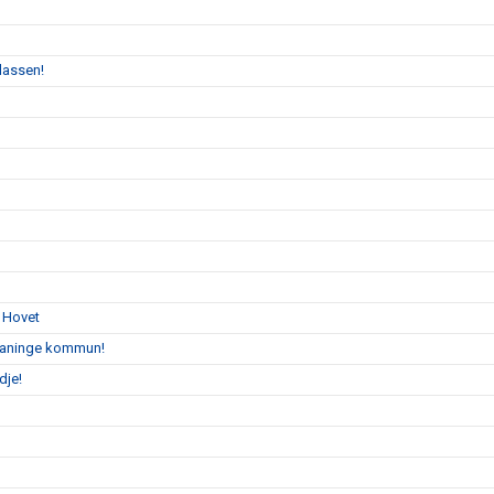
klassen!
å Hovet
 Haninge kommun!
dje!