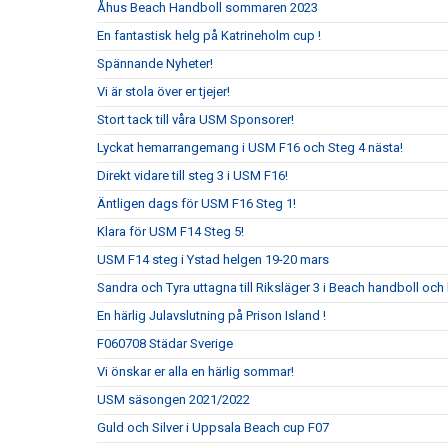
Åhus Beach Handboll sommaren 2023
En fantastisk helg på Katrineholm cup !
Spännande Nyheter!
Vi är stola över er tjejer!
Stort tack till våra USM Sponsorer!
Lyckat hemarrangemang i USM F16 och Steg 4 nästa!
Direkt vidare till steg 3 i USM F16!
Äntligen dags för USM F16 Steg 1!
Klara för USM F14 Steg 5!
USM F14 steg i Ystad helgen 19-20 mars
Sandra och Tyra uttagna till Riksläger 3 i Beach handboll och 
En härlig Julavslutning på Prison Island !
F060708 Städar Sverige
Vi önskar er alla en härlig sommar!
USM säsongen 2021/2022
Guld och Silver i Uppsala Beach cup F07