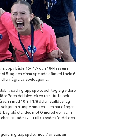
lla upp i både 16-, 17- och 18-klassen i
vi 5 lag och vissa spelade därmed i hela 6
n eller några av speldagarna.
tabilt spel i gruppspelet och tog sig vidare
 Höör 7och det blev två extremt tuffa och
 vann med 10-8. I 1/8 delen ställdes lag
ff och jämn slutspelsmatch. Den här gången
-6. Lag blå ställdes mot Önnered och vann
tchen slutade 12-11 till Skövdes fördel och
e genom gruppspelet med 7 vinster, en