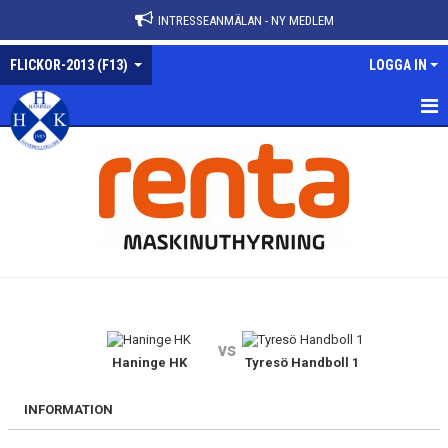
INTRESSEANMÄLAN - NY MEDLEM
FLICKOR-2013 (F13)
LOGGA IN
FLICKOR-2013
NYHETER
KALENDER
MATCHER
TRUPPEN
vs
BILDGALLERI
Haninge HK
Tyresö Handboll 1
DOKUMENT
INFORMATION
KONTAKT