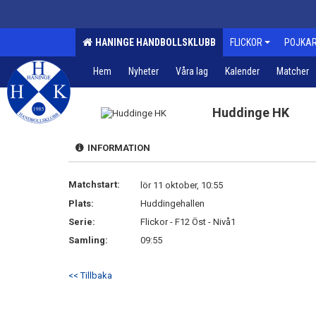
HANINGE HANDBOLLSKLUBB
FLICKOR
POJKA
Hem
Nyheter
Våra lag
Kalender
Matcher
Huddinge HK
INFORMATION
Matchstart:
lör 11 oktober, 10:55
Plats:
Huddingehallen
Serie:
Flickor - F12 Öst - Nivå1
Samling:
09:55
<< Tillbaka