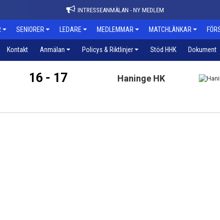
INTRESSEANMÄLAN - NY MEDLEM
R
SENIORER
LEDARE
MEDLEMMAR
MATCHLÄNKAR
FÖR
Kontakt
Anmälan
Policys & Riktlinjer
Stöd HHK
Dokument
16 - 17
Haninge HK