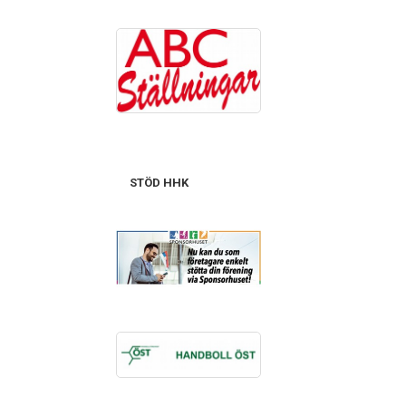
STÖD HHK