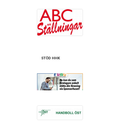
STÖD HHK