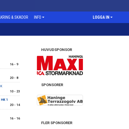
KRING & SKADOR
INFO
LOGGA IN
HUVUDSPONSOR
16 - 9
20 - 8
SPONSORER
HK
10 - 23
 HK 1
20 - 14
16 - 16
FLER SPONSORER