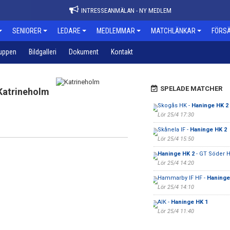
INTRESSEANMÄLAN - NY MEDLEM
SENIORER
LEDARE
MEDLEMMAR
MATCHLÄNKAR
FÖRSÄ
uppen
Bildgalleri
Dokument
Kontakt
SPELADE MATCHER
Katrineholm
Skogås HK -
Haninge HK 2
Lör 25/4 17:30
Skånela IF -
Haninge HK 2
Lör 25/4 15:50
Haninge HK 2
- GT Söder 
Lör 25/4 14:20
Hammarby IF HF -
Haninge
Lör 25/4 14:10
AIK -
Haninge HK 1
Lör 25/4 11:40