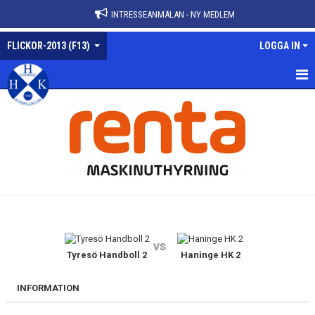
INTRESSEANMÄLAN - NY MEDLEM
FLICKOR-2013 (F13)
LOGGA IN
FLICKOR-2013
NYHETER
KALENDER
MATCHER
TRUPPEN
vs
BILDGALLERI
Tyresö Handboll 2
Haninge HK 2
DOKUMENT
INFORMATION
KONTAKT