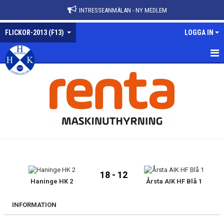
INTRESSEANMÄLAN - NY MEDLEM
FLICKOR-2013 (F13)
LOGGA IN
FLICKOR-2013
NYHETER
KALENDER
MATCHER
TRUPPEN
18 - 12
BILDGALLERI
Haninge HK 2
Årsta AIK HF Blå 1
DOKUMENT
INFORMATION
KONTAKT