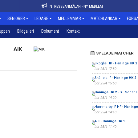
INTRESSEANMÄLAN - NY MEDLEM
SENIORER
LEDARE
MEDLEMMAR
MATCHLÄNKAR
FÖRSÄ
uppen
Bildgalleri
Dokument
Kontakt
AIK
SPELADE MATCHER
Skogås HK -
Haninge HK 2
Lör 25/4 17:30
Skånela IF -
Haninge HK 2
Lör 25/4 15:50
Haninge HK 2
- GT Söder 
Lör 25/4 14:20
Hammarby IF HF -
Haninge
Lör 25/4 14:10
AIK -
Haninge HK 1
Lör 25/4 11:40