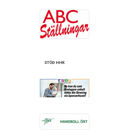
STÖD HHK