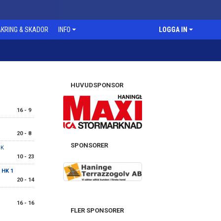
KRING & SKADOR
INFO
LOGGA IN
HUVUDSPONSOR
16 - 9
20 - 8
SPONSORER
HK
10 - 23
 HK 1
20 - 14
16 - 16
FLER SPONSORER