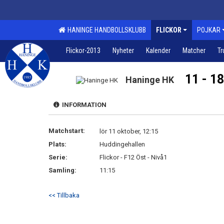
HANINGE HANDBOLLSKLUBB
FLICKOR
POJKAR
Flickor-2013
Nyheter
Kalender
Matcher
Tr
11 - 18
Haninge HK
INFORMATION
Matchstart:
lör 11 oktober, 12:15
Plats:
Huddingehallen
Serie:
Flickor - F12 Öst - Nivå1
Samling:
11:15
<< Tillbaka