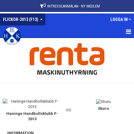
INTRESSEANMÄLAN - NY MEDLEM
FLICKOR-2013 (F13)
LOGGA IN
FLICKOR-2013
NYHETER
KALENDER
MATCHER
TRUPPEN
BILDGALLERI
Skuru
vs
Haninge Handbollsklubb F-
2013
DOKUMENT
INFORMATION
KONTAKT