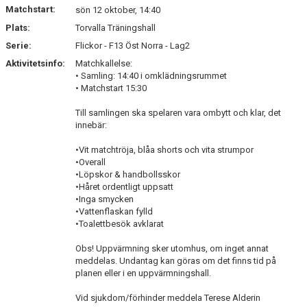
Matchstart:
sön 12 oktober, 14:40
Plats:
Torvalla Träningshall
Serie:
Flickor - F13 Öst Norra - Lag2
Aktivitetsinfo:
Matchkallelse:
• Samling: 14:40 i omklädningsrummet
• Matchstart 15:30
Till samlingen ska spelaren vara ombytt och klar, det
innebär:
•Vit matchtröja, blåa shorts och vita strumpor
•Overall
•Löpskor & handbollsskor
•Håret ordentligt uppsatt
•Inga smycken
•Vattenflaskan fylld
•Toalettbesök avklarat
Obs! Uppvärmning sker utomhus, om inget annat
meddelas. Undantag kan göras om det finns tid på
planen eller i en uppvärmningshall.
Vid sjukdom/förhinder meddela Terese Alderin