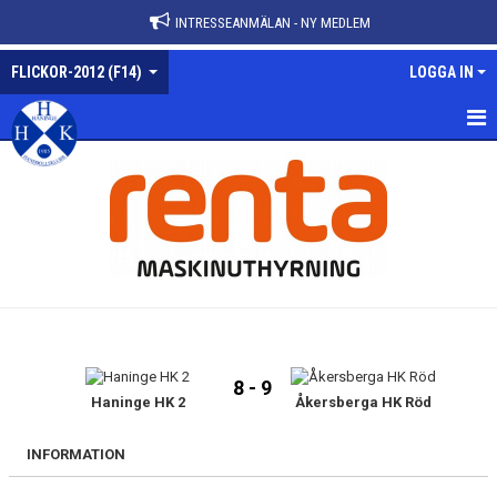
INTRESSEANMÄLAN - NY MEDLEM
FLICKOR-2012 (F14)
LOGGA IN
FLICKOR-2012
NYHETER
KALENDER
MATCHER
TRUPPEN
8 - 9
BILDGALLERI
Haninge HK 2
Åkersberga HK Röd
DOKUMENT
INFORMATION
KONTAKT