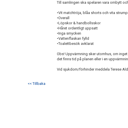
Till samlingen ska spelaren vara ombytt och 
•Vit matchtröja, blåa shorts och vita strump
•Overall
•Löpskor & handbollsskor
•Håret ordentligt uppsatt
•Inga smycken
•Vattenflaskan fylld
•Toalettbesök avklarat
Obs! Uppvärmning sker utomhus, om inget
det finns tid på planen eller i en uppvärmnin
Vid sjukdom/förhinder meddela Terese Ald
<< Tillbaka