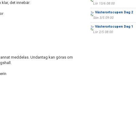
klar, det innebär:
Lör 13/6 08:00
-
Västerortscupen Dag 2
or
Sön 3/5 09:00
-
Västerortscupen Dag 1
Lör 2/5 08:00
 annat meddelas. Undantag kan göras om
gshall.
erin