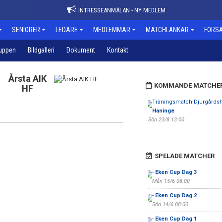
INTRESSEANMÄLAN - NY MEDLEM
SENIORER
LEDARE
MEDLEMMAR
MATCHLÄNKAR
FÖRSÄ
uppen
Bildgalleri
Dokument
Kontakt
Årsta AIK
KOMMANDE MATCHE
HF
Träningsmatch Djurgårdsh
Haninge
Sön 23/8 13:00
SPELADE MATCHER
-
Eken Cup Dag 3
Mån 15/6 08:00
-
Eken Cup Dag 2
Sön 14/6 08:00
-
Eken Cup Dag 1