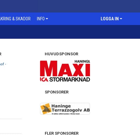
KRING & SKADOR
INFO
LOGGA IN
R
HUVUDSPONSOR
of -
SPONSORER
FLER SPONSORER