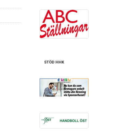
STÖD HHK