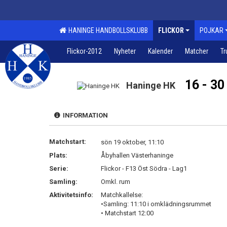
HANINGE HANDBOLLSKLUBB
FLICKOR
POJKAR
Flickor-2012
Nyheter
Kalender
Matcher
Tr
16 - 30
Haninge HK
INFORMATION
Matchstart:
sön 19 oktober, 11:10
Plats:
Åbyhallen Västerhaninge
Serie:
Flickor - F13 Öst Södra - Lag1
Samling:
Omkl. rum
Aktivitetsinfo:
Matchkallelse:
•Samling: 11:10 i omklädningsrummet
• Matchstart 12:00