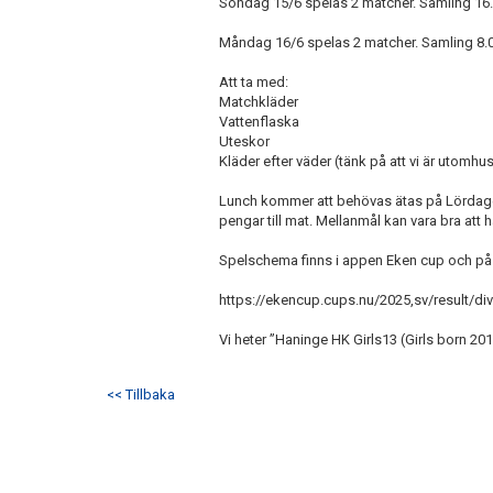
Söndag 15/6 spelas 2 matcher. Samling 16.
Måndag 16/6 spelas 2 matcher. Samling 8.0
Att ta med:
Matchkläder
Vattenflaska
Uteskor
Kläder efter väder (tänk på att vi är utomhus
Lunch kommer att behövas ätas på Lördag
pengar till mat. Mellanmål kan vara bra att 
Spelschema finns i appen Eken cup och på
https://ekencup.cups.nu/2025,sv/result/di
Vi heter ”Haninge HK Girls13 (Girls born 201
<< Tillbaka