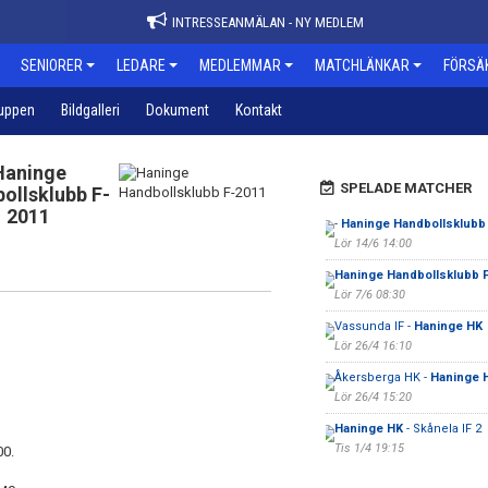
INTRESSEANMÄLAN - NY MEDLEM
SENIORER
LEDARE
MEDLEMMAR
MATCHLÄNKAR
FÖRSÄ
uppen
Bildgalleri
Dokument
Kontakt
Haninge
SPELADE MATCHER
ollsklubb F-
2011
-
Haninge Handbollsklubb
Lör 14/6 14:00
Haninge Handbollsklubb 
Lör 7/6 08:30
Vassunda IF -
Haninge HK
Lör 26/4 16:10
Åkersberga HK -
Haninge 
Lör 26/4 15:20
Haninge HK
- Skånela IF 2
Tis 1/4 19:15
00.