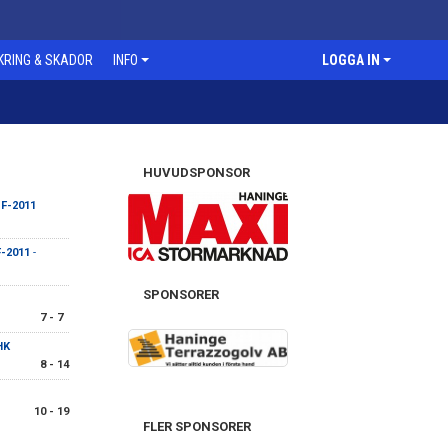
KRING & SKADOR
INFO
LOGGA IN
HUVUDSPONSOR
 F-2011
F-2011
-
SPONSORER
7 - 7
HK
8 - 14
10 - 19
FLER SPONSORER