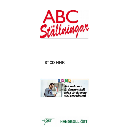
STÖD HHK