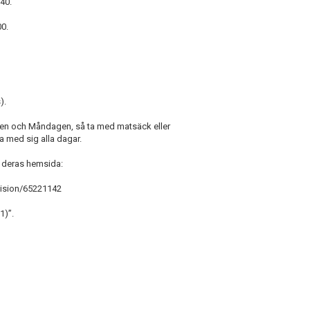
40.
0.
).
en och Måndagen, så ta med matsäck eller
ha med sig alla dagar.
 deras hemsida:
vision/65221142
1)”.