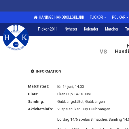
HANINGE HANDBOLLSKLUBB
FLICKOR
POJKAR
Flickor-2011
Nyheter
Kalender
Matcher
Tr
vs
Handb
INFORMATION
Matchstart:
lör 14 juni, 14:00
Plats:
Eken Cup 14-16 Juni
Samling:
Gubbängsfältet, Gubbängen
Aktivitetsinfo:
Vi spelar Eken Cup i Gubbängen.
Lördag 14/6 spelas 3 matcher. Samling 14.