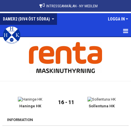
INTRESSEANMÄLAN - NY MEDLEM
DAMER2 (DIV4 ÖST SÖDRA)
LOGGA IN
DAMER2-DIV4 ÖST SÖDRA
NYHETER
KALENDER
MATCHER
TRUPPEN
16 - 11
BILDGALLERI
Haninge HK
Sollentuna HK
DOKUMENT
INFORMATION
KONTAKT