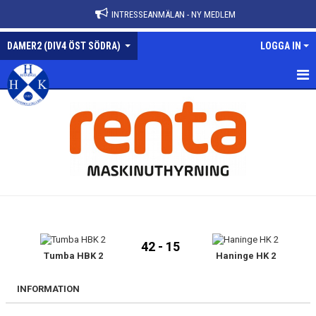
INTRESSEANMÄLAN - NY MEDLEM
DAMER2 (DIV4 ÖST SÖDRA)
LOGGA IN
DAMER2-DIV4 ÖST SÖDRA
NYHETER
KALENDER
MATCHER
TRUPPEN
42 - 15
BILDGALLERI
Tumba HBK 2
Haninge HK 2
DOKUMENT
INFORMATION
KONTAKT