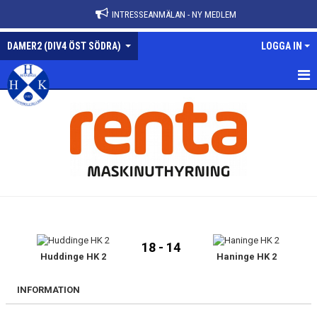
INTRESSEANMÄLAN - NY MEDLEM
DAMER2 (DIV4 ÖST SÖDRA)
LOGGA IN
DAMER2-DIV4 ÖST SÖDRA
NYHETER
KALENDER
MATCHER
TRUPPEN
18 - 14
BILDGALLERI
Huddinge HK 2
Haninge HK 2
DOKUMENT
INFORMATION
KONTAKT