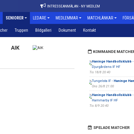
INTRESSEANMÄLAN - NY MEDLEM
SENIORER
LEDARE
MEDLEMMAR
MATCHLÄNKAR
FÖRSÄ
cher
Truppen
Bildgalleri
Dokument
Kontakt
AIK
KOMMANDE MATCHE
Haninge Handbollsklubb
-
Djurgårdens IF HF
Tis 18/8 20:40
Tungelsta IF -
Haninge Han
Ons 26/8 21:00
Haninge Handbollsklubb
-
Hammarby IF HF
Tis 8/9 20:40
SPELADE MATCHER