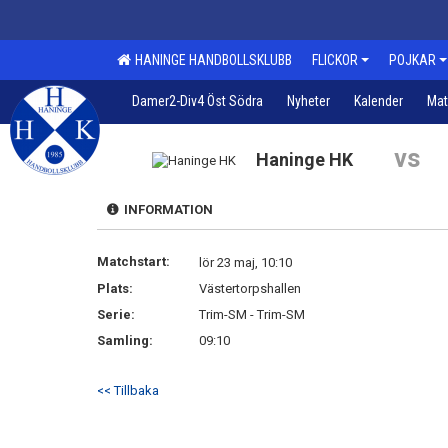
HANINGE HANDBOLLSKLUBB
FLICKOR
POJKAR
Damer2-Div4 Öst Södra
Nyheter
Kalender
Mat
vs
Haninge HK
INFORMATION
Matchstart:
lör 23 maj, 10:10
Plats:
Västertorpshallen
Serie:
Trim-SM - Trim-SM
Samling:
09:10
<< Tillbaka