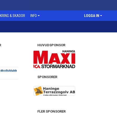
KRING & SKADOR
INFO
LOGGA IN
R
HUVUDSPONSOR
dbollsklubb
SPONSORER
FLER SPONSORER