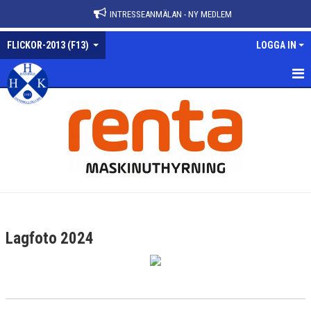
INTRESSEANMÄLAN - NY MEDLEM
FLICKOR-2013 (F13)
LOGGA IN
FLICKOR-2013
NYHETER
KALENDER
MATCHER
TRUPPEN
Lagfoto 2024
BILDGALLERI
DOKUMENT
KONTAKT