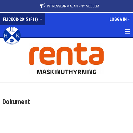
INTRESSEANMÄLAN - NY MEDLEM
FLICKOR-2015 (F11)
LOGGA IN
FLICKOR-2015
NYHETER
KALENDER
MATCHER
TRUPPEN
Dokument
BILDGALLERI
DOKUMENT
KONTAKT